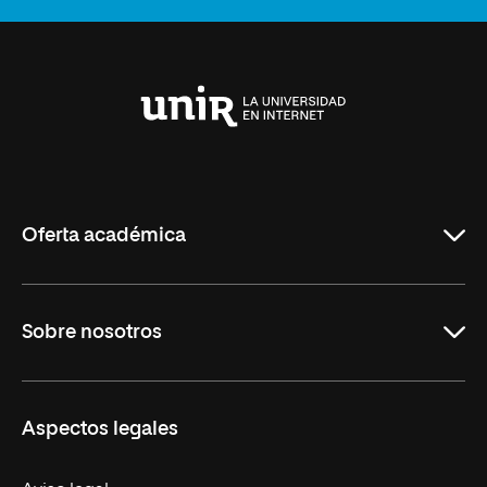
Universidad
Internacional
de
La
Rioja
Oferta académica
Maestrías
Sobre nosotros
Carreras
Maestrías Mexicanas
Misión y Valores
Aspectos legales
Nuestro Equipo
Trabaja en UNIR