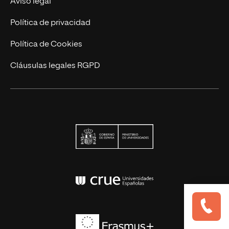
Aviso legal
Actualidad
Política de privacidad
Contáctanos
Política de Cookies
Cláusulas legales RGPD
Ministerio de Univers
Conferencia de Rector
Erasmus+