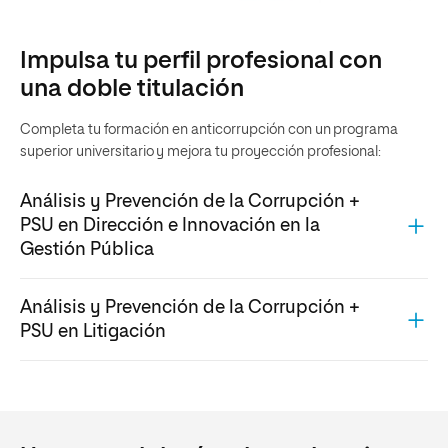
Impulsa tu perfil profesional con
una doble titulación
Completa tu formación en anticorrupción con un programa
superior universitario y mejora tu proyección profesional:
Análisis y Prevención de la Corrupción +
PSU en Dirección e Innovación en la
Gestión Pública
Prepárate para desarrollar las habilidades necesarias de
Análisis y Prevención de la Corrupción +
innovación, liderazgo, comunicación y cultura ética en la
PSU en Litigación
administración y gestión pública.
Prepárate para desarrollar tu capacidad dialéctica y
aprender a argumentar frente a tu oponente en un
procedimiento judicial.