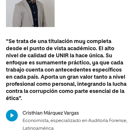
“Se trata de una titulación muy completa
“U
desde el punto de vista académico. El alto
ed
nivel de calidad de UNIR la hace única. Su
co
enfoque es sumamente práctico, ya que cada
de
trabajo cuenta con antecedentes específicos
cu
en cada país. Aporta un gran valor tanto a nivel
fu
profesional como personal, integrando la lucha
ex
contra la corrupción como parte esencial de la
ética”.
Ka
Ab
Cristhian Márquez Vargas
de
Economista, especializado en Auditoría Forense,
Latinoamérica