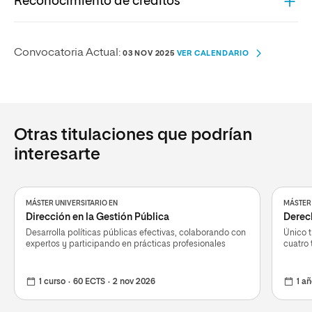
Reconocimiento de créditos
MEMORIA
ARCHIVO
ARCHIVO
INFORME FAVORABLE DE ANECA
SISTEMA DE RECONOCIMIENTO DE CRÉDITOS DEL MÁSTER
Convocatoria Actual:
ENVÍANOS TUS SUGERENCIAS
03 NOV 2025
VER CALENDARIO
ARCHIVO
UNIVERSITARIO EN ANÁLISIS Y PREVENCIÓN DE LA CORRUPCIÓN
RESOLUCIÓN DE VERIFICACIÓN DEL CONSEJO DE
UNIVERSIDADES
ARCHIVO
Otras titulaciones que podrían
AUTORIZACIÓN DE LA IMPLANTACIÓN C. A.
ARCHIVO
interesarte
PUBLICACIÓN CARÁCTER OFICIAL BOE
ARCHIVO
MÁSTER UNIVERSITARIO EN
MÁSTER 
PUBLICACIÓN PLAN DE ESTUDIOS BOE
Dirección en la Gestión Pública
Derec
ARCHIVO
Desarrolla políticas públicas efectivas, colaborando con
Único 
expertos y participando en prácticas profesionales
cuatro 
PUBLICACIÓN PLAN DE ESTUDIOS BOR
ARCHIVO
1 curso
60 ECTS
2 nov 2026
1 a
INFORME DE SEGUIMIENTO 2023-2024
ARCHIVO