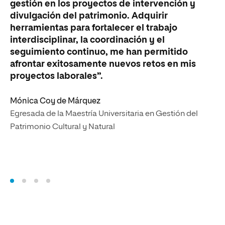
ge
gestión en los proyectos de intervención y
es
divulgación del patrimonio. Adquirir
he
herramientas para fortalecer el trabajo
ac
interdisciplinar, la coordinación y el
me
seguimiento continuo, me han permitido
in
afrontar exitosamente nuevos retos en mis
co
proyectos laborales”.
re
Mónica Coy de Márquez
Ji
Egresada de la Maestría Universitaria en Gestión del
Eg
Patrimonio Cultural y Natural
Pa