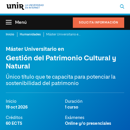
Menú
SOLICITA INFORMACIÓN
Inicio
Humanidades
Máster Universitario en Gestión del Patrimonio Cultural y Natural
Máster Universitario en
Gestión del Patrimonio Cultural y
Natural
Único título que te capacita para potenciar la
sostenibilidad del patrimonio
Inicio
Duración
19 oct 2026
1 curso
Créditos
Exámenes
60 ECTS
Online y/o presenciales