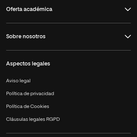
Rioja
Oferta académica
Maestrías
Sobre nosotros
Carreras
Maestrías Mexicanas
Misión y Valores
Aspectos legales
Nuestro Equipo
Trabaja en UNIR
Aviso legal
Actualidad
Política de privacidad
Contáctanos
Política de Cookies
Cláusulas legales RGPD