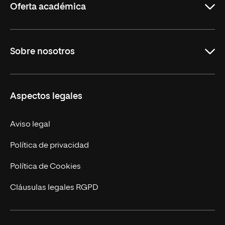
Oferta académica
Maestrías
Sobre nosotros
Carreras
Maestrías Mexicanas
Misión y Valores
Aspectos legales
Nuestro Equipo
Trabaja en UNIR
Aviso legal
Actualidad
Política de privacidad
Contáctanos
Política de Cookies
Cláusulas legales RGPD