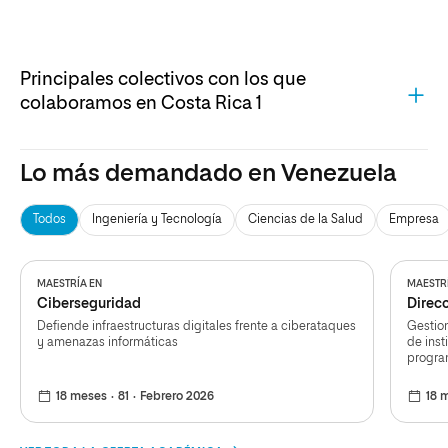
Principales colectivos con los que
colaboramos en Costa Rica 1
Lo más demandado en Venezuela
Gracias a estos convenios, los miembros de dichas
entidades pueden acceder a becas que alcanzan hasta un
60% de descuento en los programas de UNIR, facilitando
Todos
Ingeniería y Tecnología
Ciencias de la Salud
Empresa
así el acceso a una educación superior de calidad y
fomentando el crecimiento profesional de los colegiados y
sus familias.
MAESTRÍA EN
MAESTR
Ciberseguridad
Direcc
Defiende infraestructuras digitales frente a ciberataques
Gestio
y amenazas informáticas
de inst
progra
18 meses
81
Febrero 2026
18 