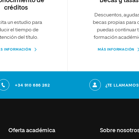
onocimiento de
Becas y tasas
créditos
Descuentos, ayuda
cita un estudio para
becas propias para 
ducir el tiempo de
puedas continuar 
tención del título.
formación académi
S INFORMACIÓN
MÁS INFORMACIÓN
+34 910 686 262
¿TE LLAMAMOS
Oferta académica
Sobre nosotro