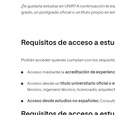
Artes
¿Te gustaría estudiar en UNIR? A continuación te e
Ciencias Sociales
Artes
grado, un postgrado oficial o un título propio en est
Humanidades
Ciencias de la Salud
Música
Música
Ciencias Sociales
Música
Ciencias de la Salud
Administración de la Salud
Requisitos de acceso a estud
Diseño
Podrán acceder quienes cumplan con los requisitos
Acceso mediante la
acreditación de experienc
Acceso desde un
título universitario oficial o
técnico, ingeniero técnico, licenciado, arquitect
Acceso desde estudios no españoles:
Consulta
Requisitos de acceso a estu