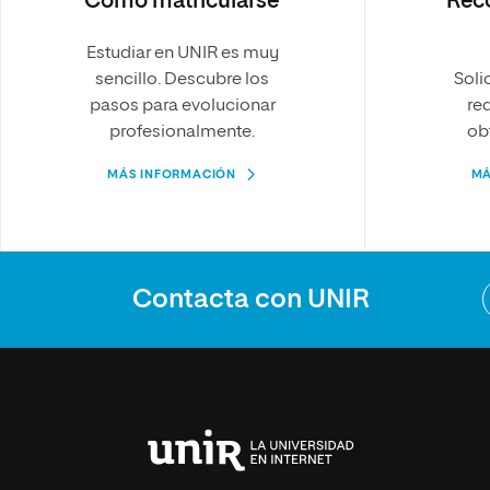
Cómo matricularse
Rec
Estudiar en UNIR es muy
sencillo. Descubre los
Soli
pasos para evolucionar
re
profesionalmente.
ob
MÁS INFORMACIÓN
MÁ
Contacta con UNIR
Universidad