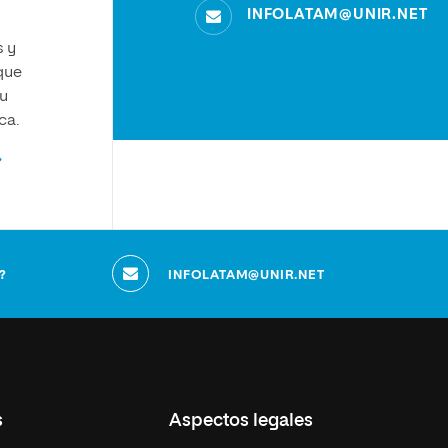
INFOLATAM@UNIR.NET
s y
que
tu
ca.
?
INFOLATAM@UNIR.NET
s
Aspectos legales