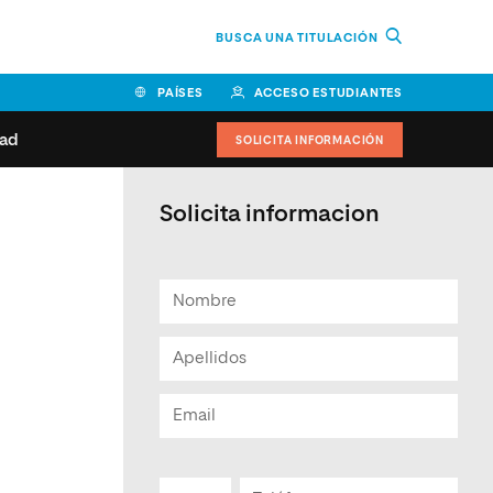
BUSCA UNA TITULACIÓN
PAÍSES
ACCESO ESTUDIANTES
dad
SOLICITA INFORMACIÓN
BOLIVIA
CANADÁ
COLOMBIA
COSTA RICA
Solicita informacion
EL SALVADOR
ESPAÑA
 de estudiantes
Actualidad
IDOS
HONDURAS
GUATEMALA
oeduca
NICARAGUA
PANAMÁ
a Europea
PERÚ
REPÚBLICA DOMINICANA
VENEZUELA