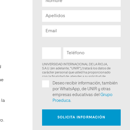
y
ue
 la
ro
.