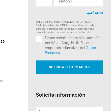
n
io
to
Solicita información