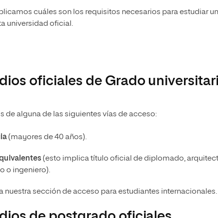
Necesidades Educativas del
Bachillerato
xplicamos cuáles son los requisitos necesarios para estudiar u
Desarrollo
Maestría Universitaria en Innovación Educativa
a universidad oficial.
Maestría en Docencia Universitaria
Maestría Universitaria en Tecnología Educativa y
Competencias Digitales
Maestría en Enseñanza del Inglés
como Lengua Extranjera
ios oficiales de Grado universitar
 de alguna de las siguientes vías de acceso:
ia
(mayores de 40 años).
 equivalentes
(esto implica título oficial de diplomado, arquitec
o o ingeniero).
 nuestra sección de acceso para estudiantes internacionales.
dios de postgrado oficiales