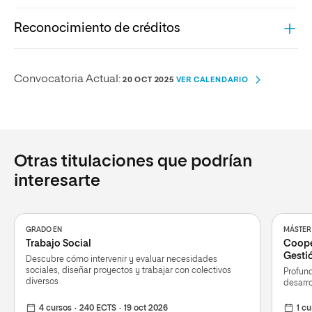
Reconocimiento de créditos
PRINCIPALES RESULTADOS DE LA TITULACIÓN
MEMORIA
ARCHIVO
ARCHIVO
INFORME FAVORABLE DE ANECA
SISTEMA DE RECONOCIMIENTO DE CRÉDITOS DEL GRADO EN
Convocatoria Actual:
ENVÍANOS TUS SUGERENCIAS
20 OCT 2025
VER CALENDARIO
ARCHIVO
EDUCACIÓN SOCIAL
RESOLUCIÓN DE VERIFICACIÓN CONSEJO DE
UNIVERSIDADES
ARCHIVO
Otras titulaciones que podrían
AUTORIZACIÓN DE LA IMPLANTACIÓN CA
ARCHIVO
interesarte
PUBLICACIÓN CARÁCTER OFICIAL BOE
ARCHIVO
GRADO EN
MÁSTER 
PUBLICACIÓN PLAN DE ESTUDIOS BOE
Trabajo Social
Cooper
ARCHIVO
Gesti
Descubre cómo intervenir y evaluar necesidades
sociales, diseñar proyectos y trabajar con colectivos
Profund
PUBLICACIÓN PLAN DE ESTUDIOS BOR
diversos
desarro
ARCHIVO
4 cursos
240 ECTS
19 oct 2026
1 cu