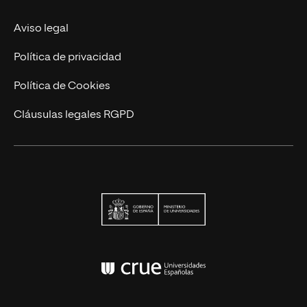
Trabaja en UNIR
Aviso legal
Actualidad
Política de privacidad
Contáctanos
Política de Cookies
Cláusulas legales RGPD
Ministerio de Univers
Conferencia de Rector