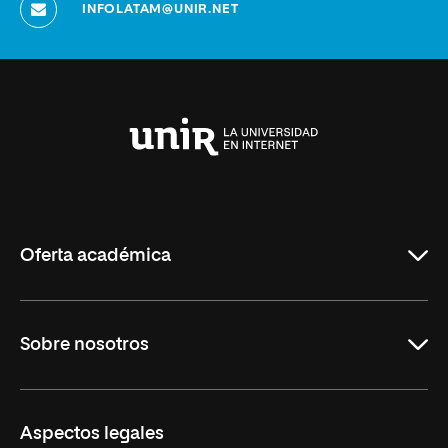
INFOLATAM@UNIR.NET
Universidad
Internacional
de
La
Rioja
Oferta académica
Maestrías
Sobre nosotros
Carreras
Maestrías Mexicanas
Misión y Valores
Aspectos legales
Nuestro Equipo