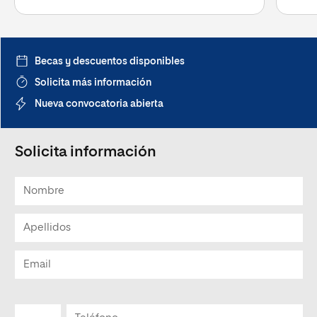
INFORME DE MODIFICACIÓN (31/10/2019)
ARCHIVO
INFORME DE MODIFICACIÓN (01/06/2021)
ARCHIVO
Becas y descuentos disponibles
Solicita más información
INFORME DE SEGUIMIENTO 2021-2022
ARCHIVO
Nueva convocatoria abierta
INFORME DE MODIFICACIÓN (04/10/2021)
ARCHIVO
Solicita información
INFORME DE SEGUIMIENTO 2020_2021
ARCHIVO
INFORME MONITOR (28/11/2022)
ARCHIVO
INFORME 1ª RENOVACIÓN ACREDITACIÓN DE ANECA
(08/02/2024)
ARCHIVO
RESOLUCIÓN DE RENOVACIÓN ACREDITACIÓN CONSEJO DE
UNIVERSIDADES