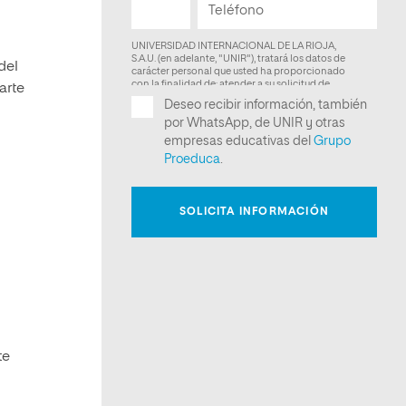
del
arte
te