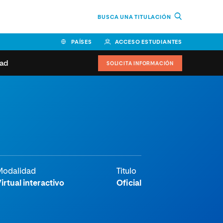
BUSCA UNA TITULACIÓN
PAÍSES
ACCESO ESTUDIANTES
dad
SOLICITA INFORMACIÓN
BOLIVIA
CANADÁ
COLOMBIA
COSTA RICA
EL SALVADOR
ESPAÑA
 de estudiantes
Actualidad
IDOS
HONDURAS
GUATEMALA
oeduca
NICARAGUA
PANAMÁ
a Europea
PERÚ
REPÚBLICA DOMINICANA
Modalidad
Titulo
VENEZUELA
irtual interactivo
Oficial