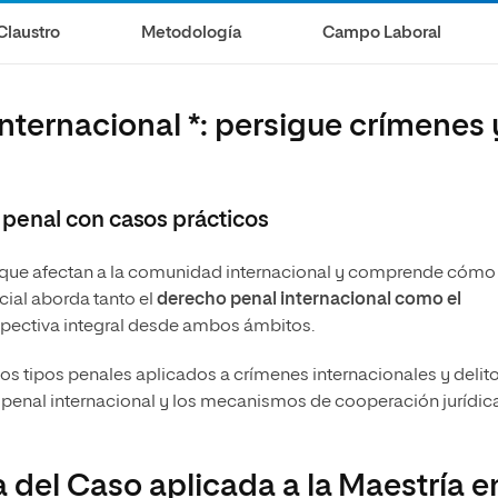
Necesidades Educativas del
Bachillerato
Desarrollo
Claustro
Metodología
Campo Laboral
Maestría Universitaria en Innovación Educativa
Maestría en Docencia Universitaria
Maestría Universitaria en Tecnología Educativa y
Competencias Digitales
Maestría en Enseñanza del Inglés
nternacional *: persigue crímenes 
como Lengua Extranjera
penal con casos prácticos
s que afectan a la comunidad internacional y comprende cómo
cial aborda tanto el
derecho penal internacional como el
spectiva integral desde ambos ámbitos.
e los tipos penales aplicados a crímenes internacionales y delit
a penal internacional y los mecanismos de cooperación jurídic
del Caso aplicada a la Maestría e