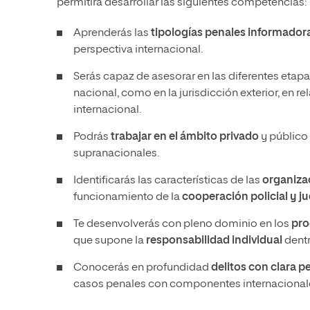
permitirá desarrollar las siguientes competencias:
Aprenderás las
tipologías penales informador
perspectiva internacional.
Serás capaz de asesorar en las diferentes etap
nacional, como en la jurisdicción exterior, en re
internacional.
Podrás
trabajar en el ámbito privado
y público 
supranacionales.
Identificarás las características de las
organiza
funcionamiento de la
cooperación policial
y ju
Te desenvolverás con pleno dominio en los
pro
que supone la
responsabilidad individual
dentr
Conocerás en profundidad
delitos con clara p
casos penales con componentes internacional