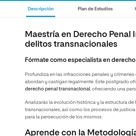
Artes
Ciencias Sociales
Artes
Descripción
Plan de Estudios
Humanidades
Ciencias de la Salud
Música
Música
Ciencias Sociales
Música
Maestría en Derecho Penal I
Ciencias de la Salud
Administración de la Salud
delitos transnacionales
Diseño
Fórmate como especialista en derecho 
Profundiza en las infracciones penales y crímene
abordan y castigan legalmente. Este postgrado ofi
derecho penal transnacional
, ofreciendo una per
Analizarás la evolución histórica y la estructura d
transnacionales, así como los procesos de justici
para la persecución de los mismos.
Aprende con la Metodología 