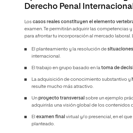
Derecho Penal Internacional
Los
casos reales constituyen el elemento vertebra
examen. Te permitirán adquirir las competencias y 
para afrontar tu incorporación al mercado laboral.
El planteamiento y la resolución de
situaciones
internacional.
El trabajo en grupo basado en la
toma de decis
La adquisición de conocimiento substantivo y
h
resulte mucho más atractivo.
Un
proyecto transversal
sobre un ejemplo práct
adquirirás una visión global de los contenidos de
El
examen final
virtual y/o presencial, en el 
planteado.