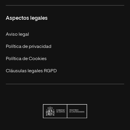
Maestrías Mexicanas
Misión y Valores
Aspectos legales
Nuestro Equipo
Trabaja en UNIR
Aviso legal
Actualidad
Política de privacidad
Contáctanos
Política de Cookies
Cláusulas legales RGPD
Ministerio de Univers