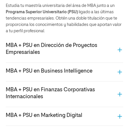
Estudia tu maestría universitaria del área de MBA junto a un
Programa Superior Universitario (PSU)
ligado a las últimas
tendencias empresariales. Obtén una doble titulación que te
proporciona los conocimientos y habilidades que aportan valor
a tu perfil profesional.
MBA + PSU en Dirección de Proyectos
Empresariales
Consigue una doble titulación de
MBA en gestión de
MBA + PSU en Business Intelligence
proyectos,
que te capacitará para
liderar equipos, aplicar
metodologías ágiles y aprovechar herramientas
Consigue una doble titulación de
MBA en business
digitales e inteligencia artificial
para impulsar la
MBA + PSU en Finanzas Corporativas
intelligence,
donde te desarrollarás para
tener una visión
innovación y la transformación digital de las empresas.
Internacionales
estratégica del marketing en entornos digitales
y liderar
DESCARGAR INFORMACIÓN
nuevos modelos de negocio, analizando los distintos
factores y lenguajes para cada tipo de cliente y los
Consigue una doble titulación de
MBA en finanzas,
que te
MBA + PSU en Marketing Digital
resultados de tus acciones.
capacitará para
obtener el máximo rendimiento de tu
compañía aumentando el valor de esta
y haciendo un uso
DESCARGAR INFORMACIÓN