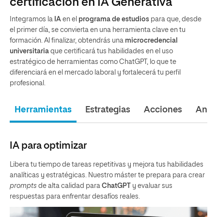
certificación en IA Generativa
Integramos la
IA
en el
programa de estudios
para que, desde
el primer día, se convierta en una herramienta clave en tu
formación. Al finalizar, obtendrás una
microcredencial
universitaria
que certificará tus habilidades en el uso
estratégico de herramientas como ChatGPT, lo que te
diferenciará en el mercado laboral y fortalecerá tu perfil
profesional.
Herramientas
Estrategias
Acciones
Análi
IA para optimizar
Libera tu tiempo de tareas repetitivas y mejora tus habilidades
analíticas y estratégicas. Nuestro máster te prepara para crear
prompts
de alta calidad para
ChatGPT
y evaluar sus
respuestas para enfrentar desafíos reales.