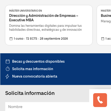
MÁSTER UNIVERSITARIO EN
MASTER 
Dirección y Administración de Empresas –
Busine
Executive MBA
Managem
Domina las herramientas digitales para impulsar tus
habilidades directivas, estratégicas y de innovación
1 curso
72 ECTS
28 septiembre 2026
1 a
Becas y descuentos disponibles
Solicita mas información
Nueva convocatoria abierta
Solicita información