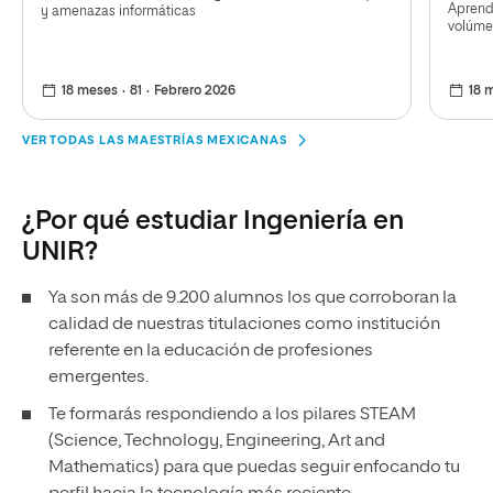
Aprende
y amenazas informáticas
volúme
18 meses
81
Febrero 2026
18 
VER TODAS LAS MAESTRÍAS MEXICANAS
¿Por qué estudiar Ingeniería en
UNIR?
Ya son más de 9.200 alumnos los que corroboran la
calidad de nuestras titulaciones como institución
referente en la educación de profesiones
emergentes.
Te formarás respondiendo a los pilares STEAM
(Science, Technology, Engineering, Art and
Mathematics) para que puedas seguir enfocando tu