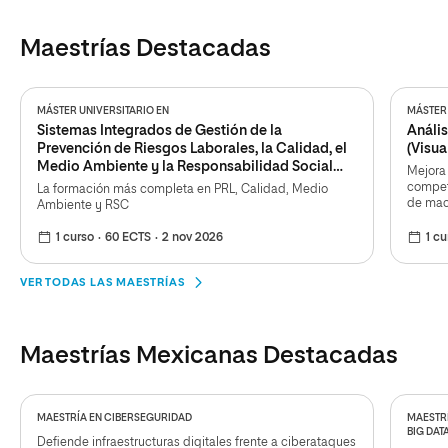
Maestrías Destacadas
MÁSTER UNIVERSITARIO EN
MÁSTER 
Sistemas Integrados de Gestión de la
Anális
Prevención de Riesgos Laborales, la Calidad, el
(Visua
Medio Ambiente y la Responsabilidad Social
Mejora 
Corporativa
competi
La formación más completa en PRL, Calidad, Medio
de mac
Ambiente y RSC
1 curso
60 ECTS
2 nov 2026
1 cu
VER TODAS LAS MAESTRÍAS
Maestrías Mexicanas Destacadas
MAESTRÍA EN CIBERSEGURIDAD
MAESTRÍ
BIG DAT
Defiende infraestructuras digitales frente a ciberataques