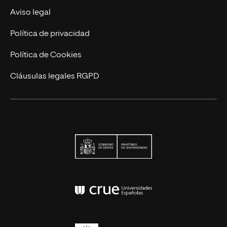
Trabaja en UNIR
Aviso legal
Actualidad
Política de privacidad
Contáctanos
Política de Cookies
Cláusulas legales RGPD
Ministerio de Univers
Conferencia de Rector