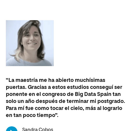
Lo
dí
“La maestría me ha abierto muchísimas
qu
puertas. Gracias a estos estudios conseguí ser
In
ponente en el congreso de Big Data Spain tan
em
solo un año después de terminar mi postgrado.
Para mí fue como tocar el cielo, más al lograrlo
en tan poco tiempo”.
To
In
Sandra Cobos