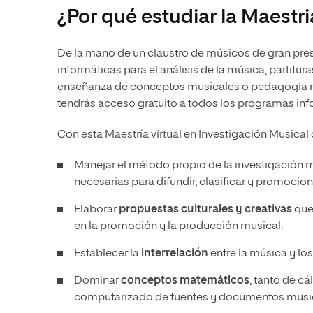
¿Por qué estudiar la Maestr
De la mano de un claustro de músicos de gran pres
informáticas para el análisis de la música, partitur
enseñanza de conceptos musicales o pedagogía m
tendrás acceso gratuito a todos los programas inf
Con esta Maestría virtual en Investigación Musical
Manejar el método propio de la investigación m
necesarias para difundir, clasificar y promocio
Elaborar
propuestas culturales y creativas
que
en la promoción y la producción musical.
Establecer la
interrelación
entre la música y lo
Dominar
conceptos matemáticos
, tanto de cá
computarizado de fuentes y documentos music