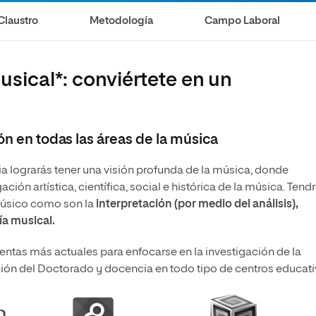
Necesidades Educativas del
Maestría Universitaria en Pedagogía Musical
Desarrollo
Claustro
Metodología
Campo Laboral
Maestría en Docencia Universitaria
Maestría en Enseñanza del Inglés
usical*: conviértete en un
como Lengua Extranjera
ón en todas las áreas de la música
ia lograrás tener una visión profunda de la música, donde
ión artística, científica, social e histórica de la música. Tend
 músico como son la
interpretación (por medio del análisis),
a musical.
ientas más actuales para enfocarse en la investigación de la
ción del Doctorado y docencia en todo tipo de centros educati