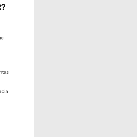
R?
ue
ntas
acia