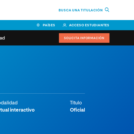
BUSCA UNA TITULACIÓN
PAÍSES
ACCESO ESTUDIANTES
dad
SOLICITA INFORMACIÓN
BOLIVIA
CANADÁ
COLOMBIA
COSTA RICA
EL SALVADOR
ESPAÑA
 de estudiantes
Actualidad
IDOS
HONDURAS
GUATEMALA
oeduca
NICARAGUA
PANAMÁ
a Europea
PERÚ
REPÚBLICA DOMINICANA
dalidad
Titulo
VENEZUELA
rtual interactivo
Oficial