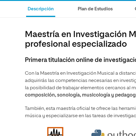
Artes
Ciencias Sociales
Artes
Descripción
Plan de Estudios
Humanidades
Ciencias de la Salud
Música
Música
Ciencias Sociales
Música
Maestría en Investigación M
Ciencias de la Salud
Administración de la Salud
profesional especializado
Diseño
Primera titulación online de investigaci
Con la Maestría en Investigación Musical a distanc
adquirirás las competencias necesarias en investigac
la posibilidad de trabajar elementos cercanos al
composición, sonología, musicología y pedagogí
También, esta maestría oficial te ofrece las herram
música y especializarse en las tareas de investiga