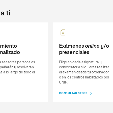
 ti
imiento
Exámenes
online
y/o
nalizado
presenciales
s asesores personales
Elige en cada asignatura y
pañarán y resolverán
convocatoria si quieres realizar
s a lo largo de todo el
el examen desde tu ordenador
o en los centros habilitados por
UNIR.
CONSULTAR SEDES