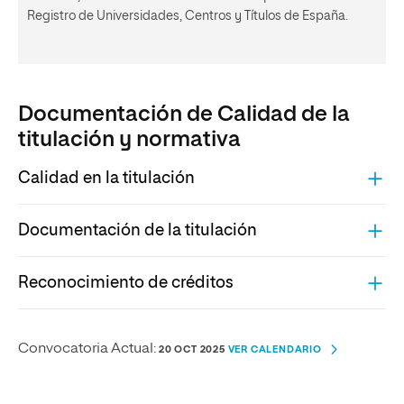
Registro de Universidades, Centros y Títulos de España.
Documentación de Calidad de la
titulación y normativa
Calidad en la titulación
COMPONENTES UCT
Documentación de la titulación
ARCHIVO
Reconocimiento de créditos
MEMORIA
ENVÍANOS TUS SUGERENCIAS
ARCHIVO
INFORME FAVORABLE DE ANECA
SISTEMA DE RECONOCIMIENTO DE CRÉDITOS DEL MÁSTER
Convocatoria Actual:
20 OCT 2025
VER CALENDARIO
ARCHIVO
UNIVERSITARIO EN EPIDEMIOLOGÍA Y SALUD PÚBLICA
RESOLUCIÓN DE VERIFICACIÓN CONSEJO DE
UNIVERSIDADES