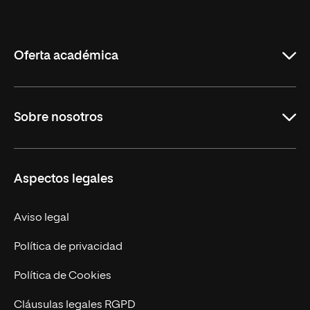
Internacional
de
La
Rioja
Oferta académica
Maestrías
Sobre nosotros
Carreras
Maestrías Mexicanas
Misión y Valores
Aspectos legales
Nuestro Equipo
Trabaja en UNIR
Aviso legal
Actualidad
Política de privacidad
Contáctanos
Política de Cookies
Cláusulas legales RGPD