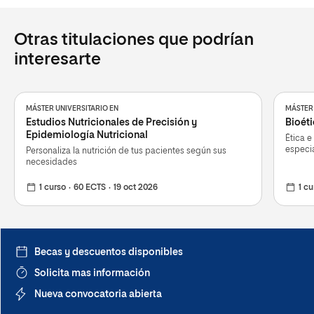
ARCHIVO
Otras titulaciones que podrían
AUTORIZACIÓN DE LA IMPLANTACIÓN C. A.
ARCHIVO
interesarte
PUBLICACIÓN CARÁCTER OFICIAL BOE
ARCHIVO
MÁSTER UNIVERSITARIO EN
MÁSTER 
PUBLICACIÓN PLAN DE ESTUDIOS BOE
Estudios Nutricionales de Precisión y
Bioét
ARCHIVO
Epidemiología Nutricional
Ética e
especi
Personaliza la nutrición de tus pacientes según sus
PUBLICACIÓN PLAN DE ESTUDIOS BOR
necesidades
ARCHIVO
1 curso
60 ECTS
19 oct 2026
1 cu
INFORME DE MODIFICACIÓN (05/05/2025)
ARCHIVO
RESOLUCIÓN DE MODIFICACIÓN CONSEJO DE
UNIVERSIDADES (MODIFICACIÓN 05/05/2025)
Becas y descuentos disponibles
ARCHIVO
Solicita mas información
INFORME DE MODIFICACIÓN (12/12/2025)
Nueva convocatoria abierta
ARCHIVO