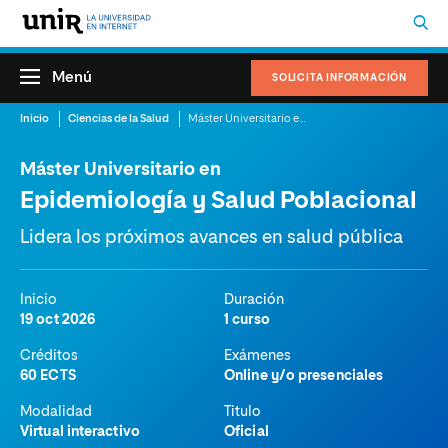
Menú
SOLICITA INFORMACIÓN
Inicio
Ciencias de la Salud
Máster Universitario en Epidemiología y Salud Poblacional
Máster Universitario en
Epidemiología y Salud Poblacional
Lidera los próximos avances en salud pública
Inicio
Duración
19 oct 2026
1 curso
Créditos
Exámenes
60 ECTS
Online y/o presenciales
Modalidad
Titulo
Virtual interactivo
Oficial