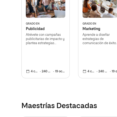
GRADO EN
GRADO EN
Publicidad
Marketing
Atrévete con campañas
Aprende a diseñar
publicitarias de impacto y
estrategias de
plantea estrategias
comunicación de éxito
potentes para impulsar la
que mejoren las ventas
imagen de marca
imagen de tu empresa
4 cursos
240 ECTS
19 oct 2026
4 cursos
240 ECTS
19 oct 
Maestrías Destacadas