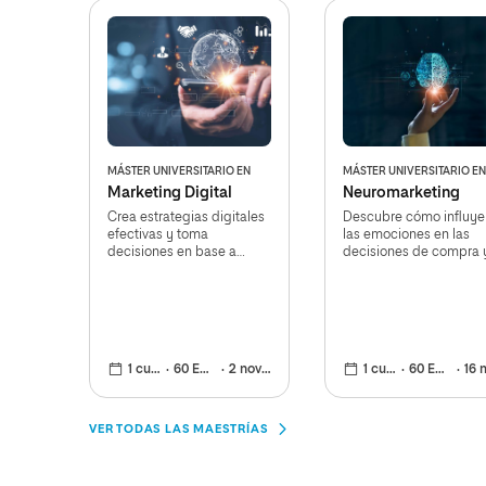
MÁSTER UNIVERSITARIO EN
MÁSTER UNIVERSITARIO EN
Marketing Digital
Neuromarketing
Crea estrategias digitales
Descubre cómo influye
efectivas y toma
las emociones en las
decisiones en base a
decisiones de compra 
datos, integrando la IA en
transforma tus estrateg
tus procesos
de marketing
1 curso
60 ECTS
2 nov 2026
1 curso
60 ECTS
16 mar 2
VER TODAS LAS MAESTRÍAS