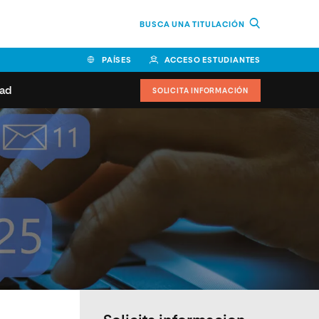
BUSCA UNA TITULACIÓN
PAÍSES
ACCESO ESTUDIANTES
dad
SOLICITA INFORMACIÓN
BOLIVIA
CANADÁ
COLOMBIA
COSTA RICA
EL SALVADOR
ESPAÑA
 de estudiantes
Actualidad
IDOS
HONDURAS
GUATEMALA
oeduca
NICARAGUA
PANAMÁ
a Europea
PERÚ
REPÚBLICA DOMINICANA
VENEZUELA