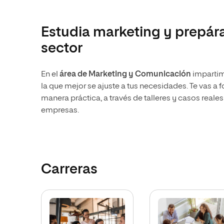
Artes
Ciencias Sociales
Artes
Humanidades
Estudia marketing y prepára
Ciencias de la Salud
Música
sector
Música
Ciencias Sociales
Música
Ciencias de la Salud
Administración de la Salud
En el
área de Marketing y Comunicación
impartimo
Diseño
la que mejor se ajuste a tus necesidades. Te vas a 
manera práctica, a través de talleres y casos reale
empresas.
Carreras