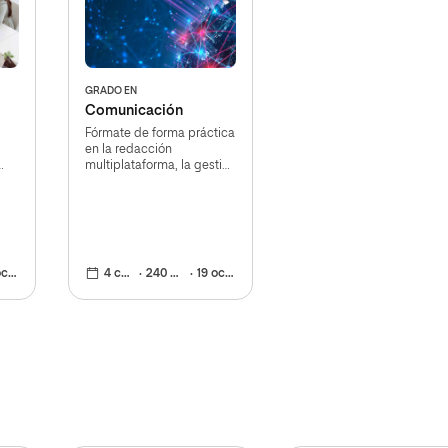
GRADO EN
Comunicación
Fórmate de forma práctica
en la redacción
multiplataforma, la gestión
 e
de contenidos y las
comunidades virtuales
2026
4 cursos
240 ECTS
19 oct 2026