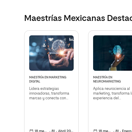
Maestrías Mexicanas Desta
MAESTRÍA EN MARKETING
MAESTRÍA EN
DIGITAL
NEUROMARKETING
Lidera estrategias
Aplica neurociencia al
innovadoras, transforma
marketing, transforma l
marcas y conecta con
experiencia del
audiencias globales
consumidor y optimiza
conuna formación flexible
estrategias con
y de calidad internacional
herramientas de
vanguardia
18 meses
81
Abril 2026
18 meses
81
Enero 20