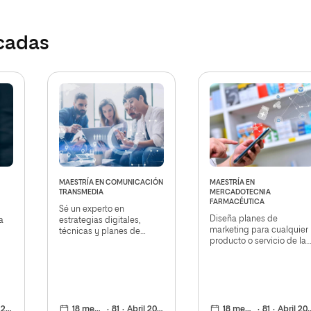
cadas
MAESTRÍA EN COMUNICACIÓN
MAESTRÍA EN
TRANSMEDIA
MERCADOTECNIA
FARMACÉUTICA
Sé un experto en
Diseña planes de
a
estrategias digitales,
marketing para cualquier
técnicas y planes de
producto o servicio de la
acción y diseña proyectos
industria farmacéutica
de contenidos multimedia
26
18 meses
81
Abril 2026
18 meses
81
Abril 2026