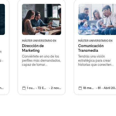
MÁSTER UNIVERSITARIO EN
MÁSTER UNIVERSITARIO EN
Dirección de
Comunicación
Marketing
Transmedia
n
Conviértete en uno de los
Tendrás una visión
y
perfiles más demandados,
estratégica para crear
ias
capaz de tomar
historias que conecten
decisiones estratégicas y
con los usuarios
operativas
026
1 curso
72 ECTS
2 nov 2026
18 meses
81
Abril 2026