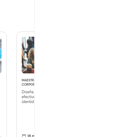
MAESTRÍA EN COMUNICACIÓN
MAESTRÍA EN COMUNICACIÓN
CORPORATIVA
Y MARKETING POLÍTICO
Diseña estrategias
Lidera campañas
efectivas y fortalece la
efectivas, comunica con
identidad organizacional
impacto y conecta con
en entornos dinámicos y
audiencias estratégicas
globales
18 meses
81
Abril 2026
18 meses
81
Diciembre 2025