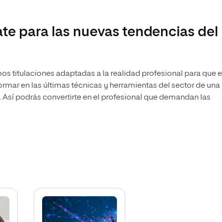
Necesidades Educativas del
Bachillerato
Desarrollo
Maestría Universitaria en Innovación Educativa
te para las nuevas tendencias del
Maestría en Docencia Universitaria
Maestría Universitaria en Tecnología Educativa y
Competencias Digitales
Maestría en Enseñanza del Inglés
como Lengua Extranjera
s titulaciones adaptadas a la realidad profesional para que e
formar en las últimas técnicas y herramientas del sector de una
s. Así podrás convertirte en el profesional que demandan las