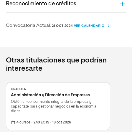
Reconocimiento de créditos
PRINCIPALES RESULTADOS DE LA TITULACIÓN
MEMORIA
ARCHIVO
ARCHIVO
INFORME FAVORABLE DE ANECA
SISTEMA DE RECONOCIMIENTO DE CRÉDITOS DEL GRADO EN
Convocatoria Actual:
ENVÍANOS TUS SUGERENCIAS
21 OCT 2024
VER CALENDARIO
ARCHIVO
RECURSOS HUMANOS Y RELACIONES LABORALES
RESOLUCIÓN DE VERIFICACIÓN CONSEJO DE
UNIVERSIDADES
ARCHIVO
Otras titulaciones que podrían
INFORME DE MODIFICACIÓN (03/07/2019)
ARCHIVO
interesarte
AUTORIZACIÓN DE LA IMPLANTACIÓN C.A.
ARCHIVO
GRADO EN
PUBLICACIÓN CARÁCTER OFICIAL BOE
Administración y Dirección de Empresas
ARCHIVO
Obtén un conocimiento integral de la empresa y
capacítate para gestionar negocios en la economía
PUBLICACIÓN DEL PLAN DE ESTUDIOS BOE
digital
ARCHIVO
4 cursos
240 ECTS
19 oct 2026
INFORME ACREDITACIÓN INSTITUCIONAL ANECA
ARCHIVO