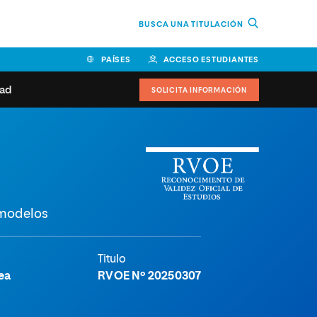
BUSCA UNA TITULACIÓN
PAÍSES
ACCESO ESTUDIANTES
dad
SOLICITA INFORMACIÓN
BOLIVIA
CANADÁ
COLOMBIA
COSTA RICA
EL SALVADOR
ESPAÑA
 de estudiantes
Actualidad
IDOS
HONDURAS
GUATEMALA
oeduca
NICARAGUA
PANAMÁ
a Europea
 modelos
PERÚ
REPÚBLICA DOMINICANA
VENEZUELA
Titulo
ea
RVOE Nº 20250307