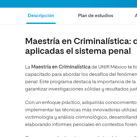
Artes
Ciencias Sociales
Artes
Descripción
Plan de estudios
Humanidades
Ciencias de la Salud
Música
Música
Ciencias Sociales
Música
Ciencias de la Salud
Maestría en Criminalística:
Administración de la Salud
aplicadas el sistema penal
Diseño
La
Maestría en Criminalística
de UNIR México te f
capacitado para abordar los desafíos del fenómeno
penal. Este programa destaca la importancia de la
garantizar investigaciones sólidas y resultados jus
Con un enfoque práctico, adquirirás conocimient
implementar las técnicas más innovadoras utilizada
victimología y análisis criminológico, desarrolla
elaborando informes periciales en contextos fore