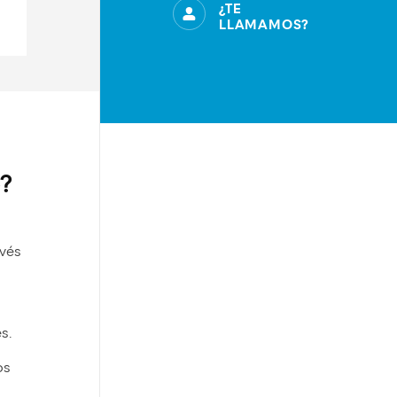
¿TE
LLAMAMOS?
o?
avés
es.
os