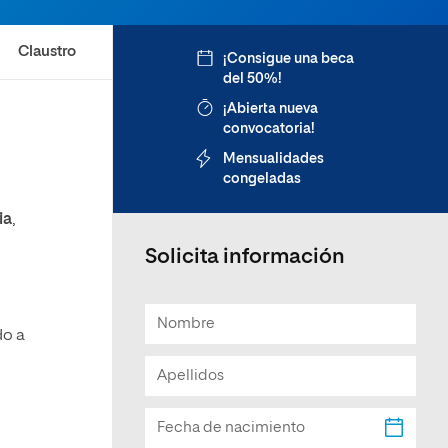
Claustro
¡Consigue una beca
del 50%!
¡Abierta nueva
convocatoria!
Mensualidades
congeladas
ia
,
Solicita información
do a