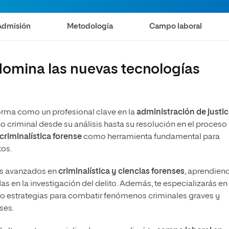
Bachillerato
Maestría en Derecho Digital
Maestría Universitaria en Innovación Educativa
Admisión
Metodología
Campo laboral
Maestría Universitaria en Tecnología Educativa y
Competencias Digitales
 domina las nuevas tecnologías
orma como un profesional clave en la
administración de justic
 criminal desde su análisis hasta su resolución en el proceso
criminalística forense
como herramienta fundamental para
tos.
os avanzados en
criminalística y ciencias forenses
, aprendien
s en la investigación del delito. Además, te especializarás en
ndo estrategias para combatir fenómenos criminales graves y
nses.