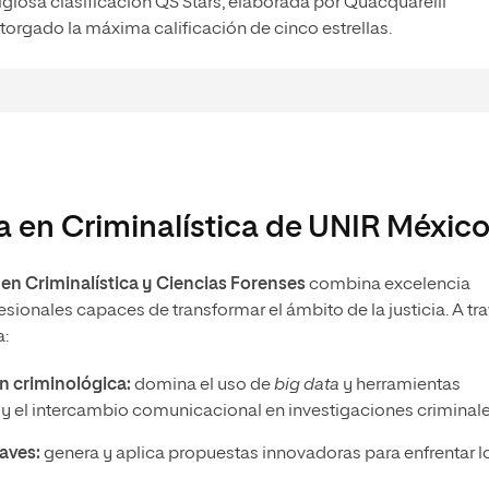
igiosa clasificación QS Stars, elaborada por Quacquarelli
torgado la máxima calificación de cinco estrellas.
ía en Criminalística de UNIR Méxic
 en Criminalística y Ciencias Forenses
combina excelencia
ionales capaces de transformar el ámbito de la justicia. A tr
a:
ón criminológica:
domina el uso de
big data
y herramientas
s y el intercambio comunicacional en investigaciones criminal
raves:
genera y aplica propuestas innovadoras para enfrentar l