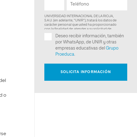
s
del
d o
o
rse