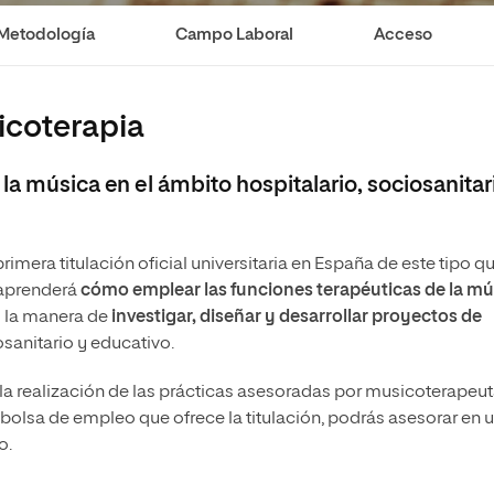
Necesidades Educativas del
Maestría Universitaria en Pedagogía Musical
Desarrollo
Metodología
Campo Laboral
Acceso
Maestría en Docencia Universitaria
Maestría en Enseñanza del Inglés
icoterapia
como Lengua Extranjera
la música en el ámbito hospitalario, sociosanitar
rimera titulación oficial universitaria en España de este tipo q
 aprenderá
cómo emplear las funciones terapéuticas de la mú
s la manera de
investigar, diseñar y desarrollar proyectos de
osanitario y educativo.
la realización de las prácticas asesoradas por musicoterapeu
bolsa de empleo que ofrece la titulación, podrás asesorar en 
o.