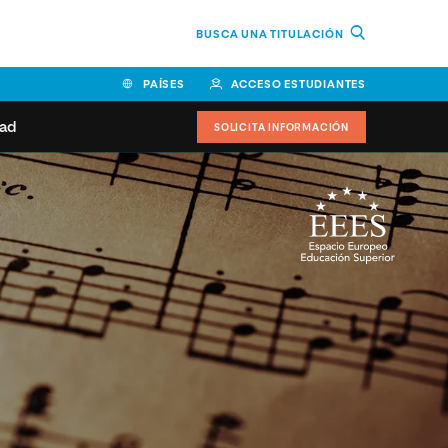
BUSCA UNA TITULACIÓN
PAÍSES
ACCESO ESTUDIANTES
dad
SOLICITA INFORMACIÓN
BOLIVIA
CANADÁ
COLOMBIA
COSTA RICA
EL SALVADOR
ESPAÑA
 de estudiantes
Actualidad
IDOS
HONDURAS
GUATEMALA
oeduca
NICARAGUA
PANAMÁ
a Europea
PERÚ
REPÚBLICA DOMINICANA
VENEZUELA