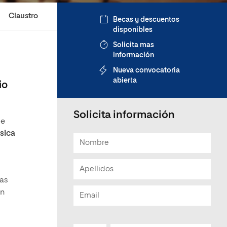
Claustro
Becas y descuentos
disponibles
Solicita mas
información
Nueva convocatoria
abierta
io
Solicita información
ue
sica
tas
un