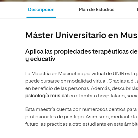
Artes
Ciencias Sociales
Artes
Descripción
Plan de Estudios
Humanidades
Ciencias de la Salud
Música
Música
Ciencias Sociales
Música
Máster Universitario en Mus
Ciencias de la Salud
Administración de la Salud
Aplica las propiedades terapéuticas de 
Diseño
y educativ
La Maestría en Musicoterapia virtual de UNIR es la p
puede cursarse en modalidad virtual. Gracias a él,
en beneficio de las personas. Además, descubrirá
psicología musical
en el ámbito hospitalario, soci
Esta maestría cuenta con numerosos centros para 
profesionales de prestigio. Asimismo, mediante la 
futuro las prácticas a otro estudiante en este ámbit