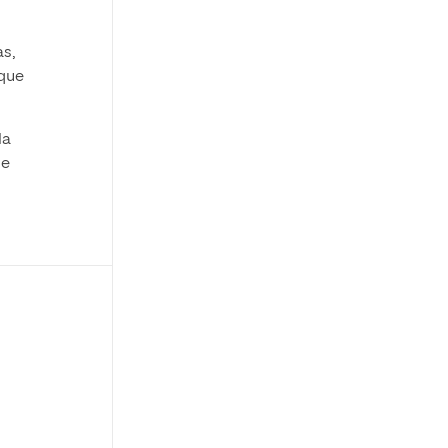
s,
 que
la
 e