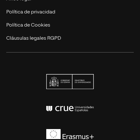
Actualidad
Política de privacidad
Contáctanos
Política de Cookies
Cláusulas legales RGPD
Ministerio de Univers
Conferencia de Rector
Erasmus+