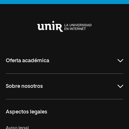
Universidad
Internacional
de
La
Rioja
Oferta académica
Maestrías
Sobre nosotros
Carreras
Maestrías Mexicanas
Misión y Valores
Aspectos legales
Nuestro Equipo
Trabaja en UNIR
Aviso legal