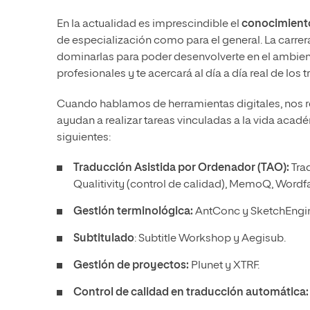
En la actualidad es imprescindible el
conocimiento 
de especialización como para el general. La carrer
dominarlas para poder desenvolverte en el ambiente
profesionales y te acercará al día a día real de los 
Cuando hablamos de herramientas digitales, nos r
ayudan a realizar tareas vinculadas a la vida acad
siguientes:
Traducción Asistida por Ordenador (TAO):
Tra
Qualitivity (control de calidad), MemoQ, Wordf
Gestión terminológica:
AntConc y SketchEngi
Subtitulado
: Subtitle Workshop y Aegisub.
Gestión de proyectos:
Plunet y XTRF.
Control de calidad en traducción automática