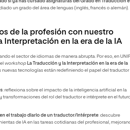
ado si ya has cursado asignaturas del Grado en Traducción e
udiado un grado del área de lenguas (inglés, francés o alemán).
os de la profesión con nuestro
Interpretación en la era de la IA
ormando el sector de idiomas de manera abrupta. Por eso, en UNIR
 el
workshop
La Traducción y la Interpretación en la era de la
nuevas tecnologías están redefiniendo el papel del traductor
es
: reflexiona sobre el impacto de la inteligencia artificial en la
transformaciones del rol del traductor e intérprete en el futur
en el trabajo diario de un traductor/intérprete
: descubre
entas de IA en las tareas cotidianas del profesional, mejora