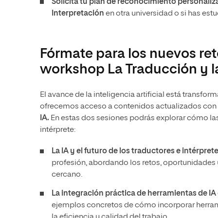
Solicita tu plan de reconocimiento personaliz
Interpretación
en otra universidad o si has est
Fórmate para los nuevos ret
workshop La Traducción y la 
El avance de la inteligencia artificial está transf
ofrecemos acceso a contenidos actualizados con
IA
.
En estas dos sesiones podrás explorar cómo las 
intérprete:
La IA y el futuro de los traductores e intérpret
profesión, abordando los retos, oportunidades y 
cercano.
La integración práctica de herramientas de IA 
ejemplos concretos de cómo incorporar herrami
la eficiencia y calidad del trabajo.