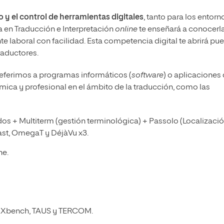
y el control de herramientas digitales
, tanto para los entorn
a en Traducción e Interpretación
online
te enseñará a conocerl
 laboral con facilidad. Esta competencia digital te abrirá pue
traductores.
eferimos a programas informáticos (
software
) o aplicaciones
émica y profesional en el ámbito de la traducción, como las
dos + Multiterm (gestión terminológica) + Passolo (Localizació
ast, OmegaT y DéjàVu x3.
ne.
:
Xbench, TAUS y TERCOM.