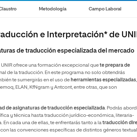
Necesidades Educativas del
Bachillerato
Desarrollo
Claustro
Metodología
Campo Laboral
Maestría Universitaria en Innovación Educativa
Maestría en Docencia Universitaria
Maestría Universitaria en Tecnología Educativa y
Competencias Digitales
Maestría en Enseñanza del Inglés
raducción e Interpretación* de UN
como Lengua Extranjera
turas de traducción especializada del mercado
 UNIR ofrece una formación excepcional que
te prepara de
al de la traducción. En este programa no solo obtendrás
mbién te sumergirás en el uso de
herramientas especializadas
,
emoq, ELAN, KfNgram y Antcont, entre otras, que son
d de asignaturas de traducción especializada
. Podrás abord
ica y técnica hasta traducción jurídico-económica, literaria-
 En cada una de ellas, te enfrentarás tanto a la
traducción dir
rte con las convenciones específicas de distintos géneros textua