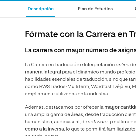
Artes
Ciencias Sociales
Artes
Descripción
Plan de Estudios
Humanidades
Ciencias de la Salud
Música
Música
Ciencias Sociales
Música
Fórmate con la Carrera en T
Ciencias de la Salud
Administración de la Salud
La carrera con mayor número de asigna
Diseño
La Carrera en Traducción e Interpretación
online
de
manera integral
para el dinámico mundo profesion
habilidades esenciales de traducción, sino que ta
como RWS Trados-MultiTerm, Wordfast, Déjà Vu, M
ampliamente utilizadas en la industria.
Además, destacamos por ofrecer la
mayor cantida
una amplia gama de áreas, desde traducción científ
humanística, audiovisual, de
software
y multimedia.
como a la inversa
, lo que te permitirá familiariza