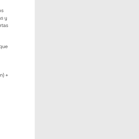
os
as y
rtas
 que
n) +