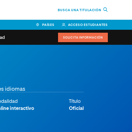
BUSCA UNA TITULACIÓN
PAÍSES
ACCESO ESTUDIANTES
dad
SOLICITA INFORMACIÓN
BOLIVIA
CANADÁ
COLOMBIA
COSTA RICA
EL SALVADOR
ESPAÑA
 de estudiantes
Actualidad
IDOS
HONDURAS
GUATEMALA
oeduca
NICARAGUA
PANAMÁ
a Europea
res idiomas
PERÚ
REPÚBLICA DOMINICANA
dalidad
Título
VENEZUELA
line interactivo
Oficial