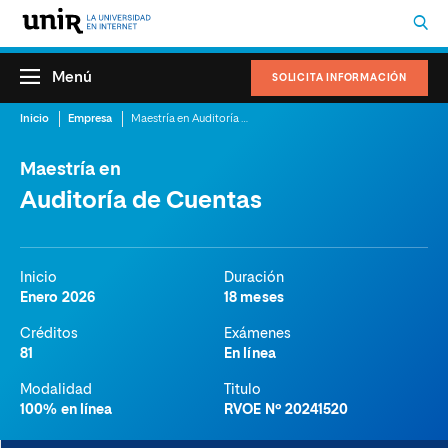
Menú
SOLICITA INFORMACIÓN
Inicio
Empresa
Maestría en Auditoría de Cuentas
Maestría en
Auditoría de Cuentas
Inicio
Duración
Enero 2026
18 meses
Créditos
Exámenes
81
En línea
Modalidad
Titulo
100% en línea
RVOE Nº 20241520