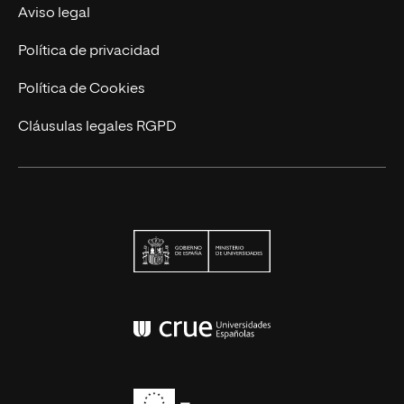
Trabaja en UNIR
Aviso legal
Actualidad
Política de privacidad
Contáctanos
Política de Cookies
Cláusulas legales RGPD
Ministerio de Univers
Conferencia de Rector
Erasmus+