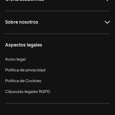
Maestrías
Sobre nosotros
Carreras
Maestrías Mexicanas
Misión y Valores
Aspectos legales
Nuestro Equipo
Trabaja en UNIR
Aviso legal
Actualidad
Política de privacidad
Contáctanos
Política de Cookies
Cláusulas legales RGPD