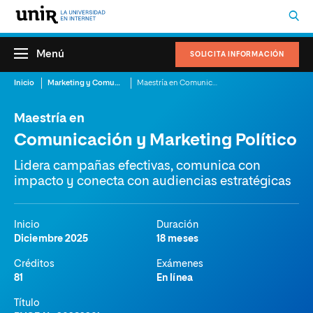
Menú
SOLICITA INFORMACIÓN
Inicio
Marketing y Comunicación
Maestría en Comunicación y Marketing Político
Maestría en
Comunicación y Marketing Político
Lidera campañas efectivas, comunica con
impacto y conecta con audiencias estratégicas
Inicio
Duración
Diciembre 2025
18 meses
Créditos
Exámenes
81
En línea
Título