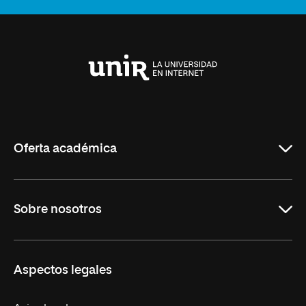
Universidad
Internacional
de
La
Rioja
Oferta académica
Maestrías
Sobre nosotros
Carreras
Maestrías Mexicanas
Misión y Valores
Aspectos legales
Nuestro Equipo
Trabaja en UNIR