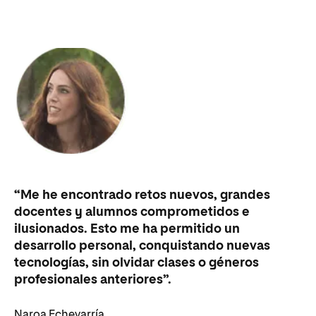
“Me he encontrado retos nuevos, grandes
“I
docentes y alumnos comprometidos e
tr
ilusionados. Esto me ha permitido un
ma
desarrollo personal, conquistando nuevas
ap
tecnologías, sin olvidar clases o géneros
en
profesionales anteriores”.
Vi
Naroa Echevarría