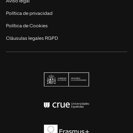
Aviso legal
Actualidad
Política de privacidad
Contáctanos
Política de Cookies
Cláusulas legales RGPD
Ministerio de Univers
Conferencia de Rector
Erasmus+