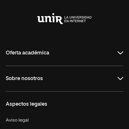
Universidad
Internacional
de
La
Rioja
Oferta académica
Maestrías
Sobre nosotros
Carreras
Maestrías Mexicanas
Misión y Valores
Aspectos legales
Nuestro Equipo
Trabaja en UNIR
Aviso legal