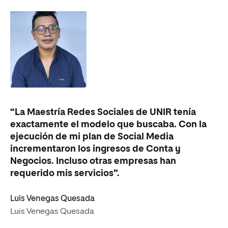
“La Maestría Redes Sociales de UNIR tenía
“D
exactamente el modelo que buscaba. Con la
la
ejecución de mi plan de Social Media
qu
incrementaron los ingresos de Conta y
pr
Negocios. Incluso otras empresas han
fu
requerido mis servicios”.
he
qu
Luis Venegas Quesada
op
Luis Venegas Quesada