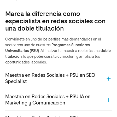
Marca la diferencia como
especialista en redes sociales con
una doble titulación
Conviértete en uno de los perfiles más demandados en el
sector con uno de nuestros
Programas Superiores
Universitarios (PSU)
. Al finalizar tu maestría recibirás una
doble
titulación
, lo que potenciará tu currículum y ampliará tus
oportunidades laborales:
Maestría en Redes Sociales + PSU en SEO
Specialist
Con
este PSU
serás un experto en las últimas estrategias
Maestría en Redes Sociales + PSU IA en
en posicionamiento y darás un impulso a tu carrera. Los
Marketing y Comunicación
mejores profesionales del sector te enseñarán
las
principales técnicas en buscadores aplicadas a casos