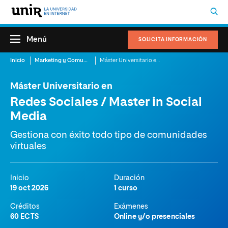
Menú
SOLICITA INFORMACIÓN
Inicio
Marketing y Comunicación
Máster Universitario en Redes Sociales / Master in Social Media
Máster Universitario en
Redes Sociales / Master in Social
Media
Gestiona con éxito todo tipo de comunidades
virtuales
Inicio
Duración
19 oct 2026
1 curso
Créditos
Exámenes
60 ECTS
Online y/o presenciales