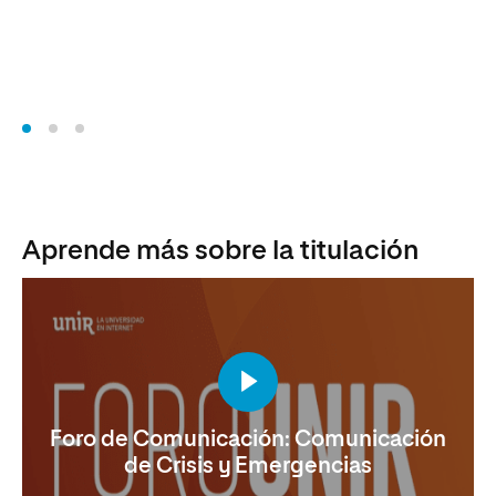
Da
Po
Aprende más sobre la titulación
Foro de Comunicación: Comunicación
de Crisis y Emergencias