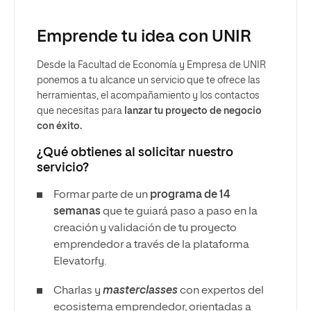
logística y manejo de proveedores.
Emprende tu idea con UNIR
Más información
Desde la Facultad de Economía y Empresa de UNIR
ponemos a tu alcance un servicio que te ofrece las
herramientas, el acompañamiento y los contactos
que necesitas para
lanzar tu proyecto de negocio
con éxito.
¿Qué obtienes al solicitar nuestro
servicio?
Formar parte de un
programa de 14
semanas
que te guiará paso a paso en la
creación y validación de tu proyecto
emprendedor a través de la plataforma
Elevatorfy.
Charlas y
masterclasses
con expertos del
ecosistema emprendedor, orientadas a