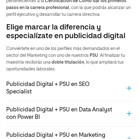
pertenecientes a la
Certificación de Cómo dar los primeros
pasos en la carrera profesional
, con la que podrás alcanzar un
perfil ejecutivo y desarrollar tu carrera directiva.
Elige marcar la diferencia y
especialízate en publicidad digital
Conviértete en uno de los perfiles más demandados en el
sector del Marketing con uno de nuestros
PSU
. Al finalizar tu
maestría recibirás una
doble titulación
, lo que ampliará tus
oportunidades laborales:
Publicidad Digital + PSU en SEO
Specialist
Conviértete en un
experto en las últimas estrategias en
Publicidad Digital + PSU en Data Analyst
SEO
y dale un impulso a tu perfil profesional. Los mejores
con Power BI
profesionales del sector te enseñarán las principales
técnicas de posicionamiento en buscadores aplicadas a
Especialízate en el análisis y visualización de datos con la
Publicidad Digital + PSU en Marketing
casos reales. Profundizarás sobre cómo identificar