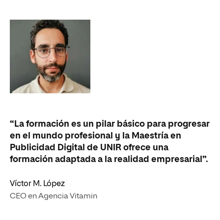
“U
“La formación es un pilar básico para progresar
ce
en el mundo profesional y la Maestría en
Lo
Publicidad Digital de UNIR ofrece una
fe
formación adaptada a la realidad empresarial”.
Gr
es
Víctor M. López
CEO en Agencia Vitamin
Ma
Es