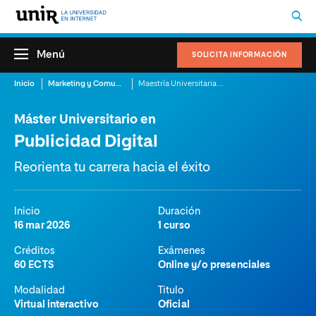
Menú
SOLICITA INFORMACIÓN
Inicio
Marketing y Comunicación
Maestría Universitaria en Publicidad Digital
Máster Universitario en
Publicidad Digital
Reorienta tu carrera hacia el éxito
Inicio
Duración
16 mar 2026
1 curso
Créditos
Exámenes
60 ECTS
Online y/o presenciales
Modalidad
Titulo
Virtual interactivo
Oficial