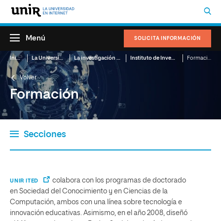
Menú
SOLICITA INFORMACIÓN
Inicio
La Universidad
La investigación en UNIR
Instituto de Investigación, Innovación y Tecnología Educativas (UNIR iTED)
Formación
Volver
Formación
Secciones
Sobre UNIR iTED
Proyectos
Contratos de I+D+i
Cátedras
Producción científica
Formación
colabora con los programas de doctorado
UNIR ITED
en Sociedad del Conocimiento y en Ciencias de la
Computación, ambos con una línea sobre tecnología e
innovación educativas. Asimismo, en el año 2008, diseñó