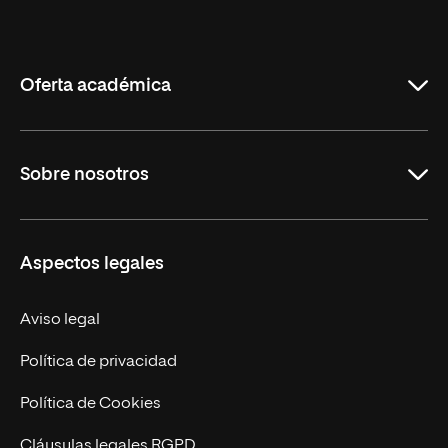
Universidad
Internacional
de
La
Rioja
Oferta académica
Maestrías
Sobre nosotros
Carreras
Maestrías Mexicanas
Misión y Valores
Aspectos legales
Nuestro Equipo
Trabaja en UNIR
Aviso legal
Actualidad
Política de privacidad
Contáctanos
Política de Cookies
Cláusulas legales RGPD