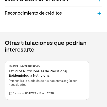
ARCHIVO
Reconocimiento de créditos
PRINCIPALES RESULTADOS DEL TÍTULO
MEMORIA
ARCHIVO
ARCHIVO
INFORME FAVORABLE DE ANECA
SISTEMA DE RECONOCIMIENTO DE CRÉDITOS DEL MÁSTER
ENVÍANOS TUS SUGERENCIAS
ARCHIVO
UNIVERSITARIO EN ESTRATEGIAS NUTRICIONALES EN LA PRÁCTICA
DEPORTIVA
RESOLUCIÓN DE VERIFICACIÓN DEL CONSEJO DE
Otras titulaciones que podrían
UNIVERSIDADES
interesarte
ARCHIVO
AUTORIZACIÓN DE LA IMPLANTACIÓN C. A.
ARCHIVO
MÁSTER UNIVERSITARIO EN
Estudios Nutricionales de Precisión y
PUBLICACIÓN CARÁCTER OFICIAL BOE
Epidemiología Nutricional
ARCHIVO
Personaliza la nutrición de tus pacientes según sus
necesidades
PUBLICACIÓN PLAN DE ESTUDIOS BOE
ARCHIVO
1 curso
60 ECTS
19 oct 2026
PUBLICACIÓN PLAN DE ESTUDIOS BOR
ARCHIVO