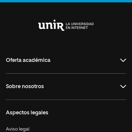
Universidad
Internacional
de
La
Rioja
Oferta académica
Maestrías
Sobre nosotros
Carreras
Maestrías Mexicanas
Misión y Valores
Aspectos legales
Nuestro Equipo
Trabaja en UNIR
Aviso legal