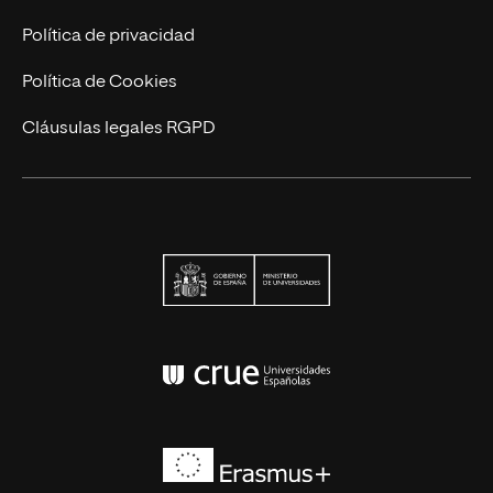
Actualidad
Política de privacidad
Contáctanos
Política de Cookies
Cláusulas legales RGPD
Ministerio de Univers
Conferencia de Rector
Erasmus+