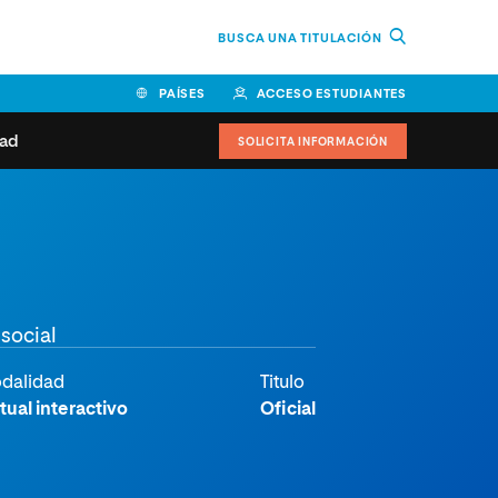
BUSCA UNA TITULACIÓN
PAÍSES
ACCESO ESTUDIANTES
dad
SOLICITA INFORMACIÓN
BOLIVIA
CANADÁ
COLOMBIA
COSTA RICA
EL SALVADOR
ESPAÑA
 de estudiantes
Actualidad
IDOS
HONDURAS
GUATEMALA
oeduca
NICARAGUA
PANAMÁ
a Europea
social
PERÚ
REPÚBLICA DOMINICANA
dalidad
Titulo
VENEZUELA
tual interactivo
Oficial