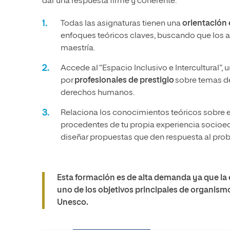
dar una respuesta firme y coherente.
Todas las asignaturas tienen una
orientación
enfoques teóricos claves, buscando que los a
maestría.
Accede al “Espacio Inclusivo e Intercultural”, 
por
profesionales de prestigio
sobre temas de
derechos humanos.
Relaciona los conocimientos teóricos sobre el 
procedentes de tu propia experiencia socioed
diseñar propuestas que den respuesta al pro
Esta formación es de alta demanda ya que la e
uno de los objetivos principales de organism
Unesco.