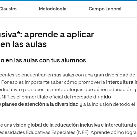
Necesidades Educativas del
Bachillerato
Desarrollo
Claustro
Metodología
Campo Laboral
Maestría Universitaria en Innovación Educativa
Maestría en Docencia Universitaria
Maestría Universitaria en Tecnología Educativa y
Competencias Digitales
Maestría en Enseñanza del Inglés
siva*: aprende a aplicar
como Lengua Extranjera
en las aulas
o en las aulas con tus alumnos
centes se encuentran en sus aulas con una gran diversidad de
. Por eso es importante saber cómo promover la
intercultural
 educativa y conocer las metodologías que aúnen educación y
NIR es el primer título oficial del mercado
dirigido
planes de atención a la diversidad
y a la inclusión de todo el
ece una
visión global de la educación inclusiva e intercultural
e
 Necesidades Educativas Especiales (NEE). Aprende cómo logra