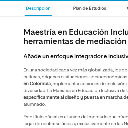
Artes
Ciencias Sociales
Artes
Descripción
Plan de Estudios
Humanidades
Ciencias de la Salud
Música
Música
Ciencias Sociales
Música
Maestría en Educación Inclu
Ciencias de la Salud
Administración de la Salud
herramientas de mediación 
Diseño
Añade un enfoque integrador e inclusiv
En una sociedad cada vez más globalizada, los do
culturas, orígenes o situaciones socioeconómicas
en Colombia
, implementar acciones de inclusión
diversidad. La Maestría en Educación Inclusiva de U
específicamente al diseño y puesta en marcha de 
alumnado.
Este título oficial es el único del mercado que ofr
lugar de centrarse única y exclusivamente en las