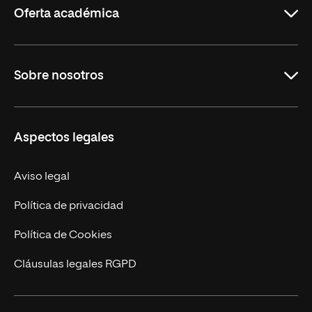
Oferta académica
Maestrías
Sobre nosotros
Carreras
Maestrías Mexicanas
Misión y Valores
Aspectos legales
Nuestro Equipo
Trabaja en UNIR
Aviso legal
Actualidad
Política de privacidad
Contáctanos
Política de Cookies
Cláusulas legales RGPD