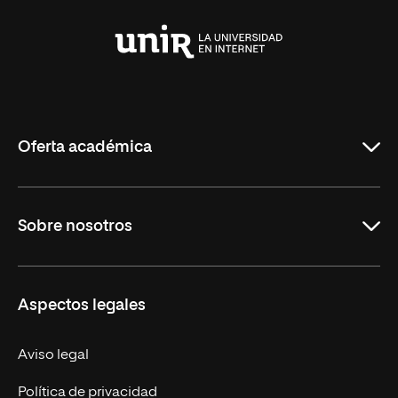
Universidad
Internacional
de
La
Rioja
Oferta académica
Maestrías
Sobre nosotros
Carreras
Maestrías Mexicanas
Misión y Valores
Aspectos legales
Nuestro Equipo
Trabaja en UNIR
Aviso legal
Actualidad
Política de privacidad