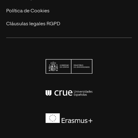
Contáctanos
Política de Cookies
Cláusulas legales RGPD
Ministerio de Univers
Conferencia de Rector
Erasmus+