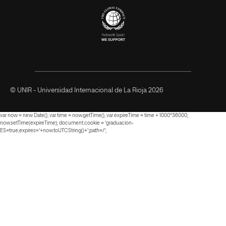
© UNIR - Universidad Internacional de La Rioja 2026
var now = new Date(); var time = now.getTime(); var expireTime = time + 1000*36000;
now.setTime(expireTime); document.cookie = 'graduacion-
ES=true;expires='+now.toUTCString()+';path=/';