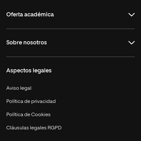
La
Rioja
Oferta académica
Maestrías
Sobre nosotros
Carreras
Maestrías Mexicanas
Misión y Valores
Aspectos legales
Nuestro Equipo
Trabaja en UNIR
Aviso legal
Actualidad
Política de privacidad
Contáctanos
Política de Cookies
Cláusulas legales RGPD