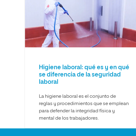
Artes
Ciencias Sociales
Artes
Humanidades
Ciencias de la Salud
Música
Música
Ciencias Sociales
Música
Ciencias de la Salud
Administración de la Salud
Diseño
Higiene laboral: qué es y en qué
se diferencia de la seguridad
laboral
La higiene laboral es el conjunto de
reglas y procedimientos que se emplean
para defender la integridad física y
mental de los trabajadores.