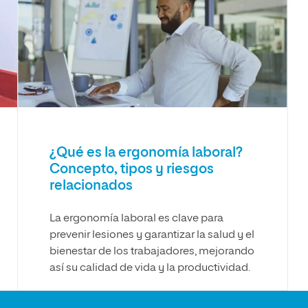
Necesidades Educativas del
Bachillerato
Desarrollo
Maestría Universitaria en Innovación Educativa
Maestría en Docencia Universitaria
Maestría Universitaria en Tecnología Educativa y
Competencias Digitales
Maestría en Enseñanza del Inglés
como Lengua Extranjera
¿Qué es la ergonomía laboral?
Concepto, tipos y riesgos
relacionados
La ergonomía laboral es clave para
prevenir lesiones y garantizar la salud y el
bienestar de los trabajadores, mejorando
así su calidad de vida y la productividad.