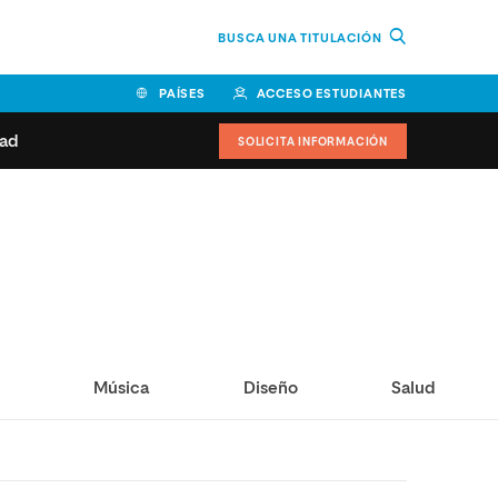
BUSCA UNA TITULACIÓN
PAÍSES
ACCESO ESTUDIANTES
dad
SOLICITA INFORMACIÓN
BOLIVIA
CANADÁ
COLOMBIA
COSTA RICA
EL SALVADOR
ESPAÑA
 de estudiantes
Actualidad
IDOS
HONDURAS
GUATEMALA
oeduca
NICARAGUA
PANAMÁ
a Europea
PERÚ
REPÚBLICA DOMINICANA
o
Música
Diseño
Salud
VENEZUELA