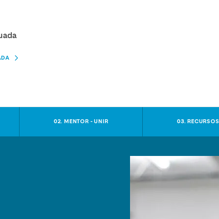
nuada
ADA
02. MENTOR - UNIR
03. RECURSO