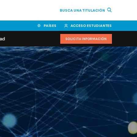
BUSCA UNA TITULACIÓN
PAÍSES
ACCESO ESTUDIANTES
dad
SOLICITA INFORMACIÓN
BOLIVIA
CANADÁ
COLOMBIA
COSTA RICA
EL SALVADOR
ESPAÑA
 de estudiantes
Actualidad
IDOS
HONDURAS
GUATEMALA
oeduca
NICARAGUA
PANAMÁ
a Europea
PERÚ
REPÚBLICA DOMINICANA
VENEZUELA