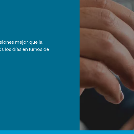
asiones mejor, que la
s los días en turnos de