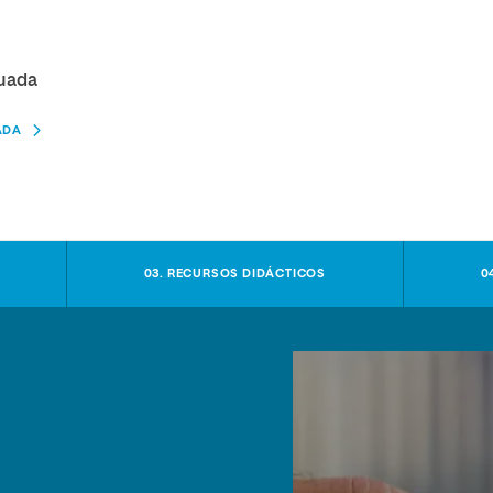
nuada
ADA
03. RECURSOS DIDÁCTICOS
0