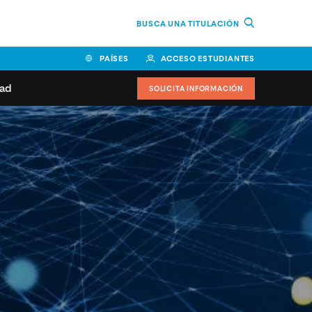
BUSCA UNA TITULACIÓN
PAÍSES
ACCESO ESTUDIANTES
dad
SOLICITA INFORMACIÓN
BOLIVIA
CANADÁ
COLOMBIA
COSTA RICA
EL SALVADOR
ESPAÑA
 de estudiantes
Actualidad
IDOS
HONDURAS
GUATEMALA
oeduca
NICARAGUA
PANAMÁ
a Europea
PERÚ
REPÚBLICA DOMINICANA
VENEZUELA