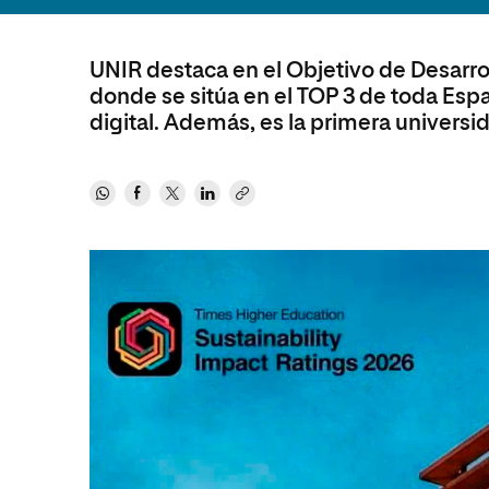
Artes
Ciencias Sociales
Artes
Humanidades
Ciencias de la Salud
Música
UNIR destaca en el Objetivo de Desarrol
donde se sitúa en el TOP 3 de toda Españ
Música
Ciencias Sociales
Música
digital. Además, es la primera universid
Ciencias de la Salud
Administración de la Salud
Diseño