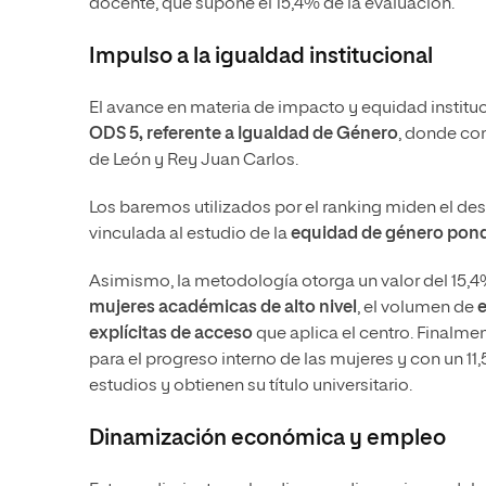
docente, que supone el 15,4% de la evaluación.
Impulso a la igualdad institucional
El avance en materia de impacto y equidad institu
ODS 5, referente a Igualdad de Género
, donde com
de León y Rey Juan Carlos.
Los baremos utilizados por el ranking miden el de
vinculada al estudio de la
equidad de género ponde
Asimismo, la metodología otorga un valor del 15,4%
mujeres académicas de alto nivel
, el volumen de
e
explícitas de acceso
que aplica el centro. Finalme
para el progreso interno de las mujeres y con un 1
estudios y obtienen su título universitario.
Dinamización económica y empleo