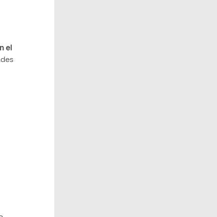
n el
ades