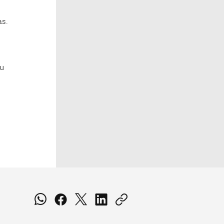
as.
su