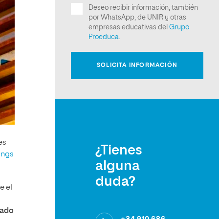
es
¿Tienes
ings
alguna
duda?
e el
rado