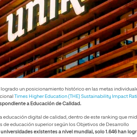
 logrado un posicionamiento histórico en las metas individual
acional
Times Higher Education (THE) Sustainability Impact Rat
spondiente a Educación de Calidad.
a educación digital de calidad, dentro de este ranking que mid
es de educación superior según los Objetivos de Desarrollo
universidades existentes a nivel mundial, solo 1.646 han log