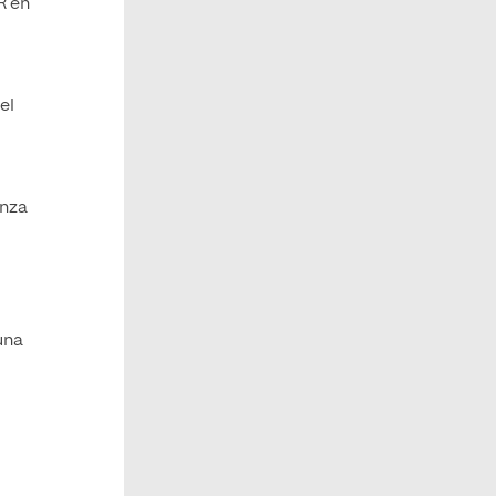
R en
el
anza
una