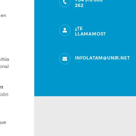
+34 910 686
262
 en
¿TE
LLAMAMOS?
INFOLATAM@UNIR.NET
sitúa
ional
ón
ción
ue