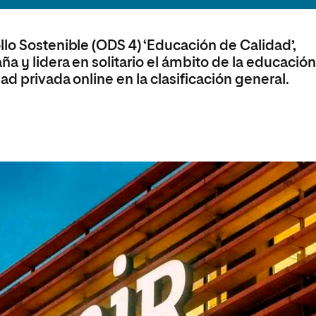
Necesidades Educativas del
Bachillerato
Desarrollo
Maestría Universitaria en Innovación Educativa
lo Sostenible (ODS 4) ‘Educación de Calidad’,
Maestría en Docencia Universitaria
Maestría Universitaria en Tecnología Educativa y
a y lidera en solitario el ámbito de la educació
Competencias Digitales
Maestría en Enseñanza del Inglés
ad privada online en la clasificación general.
como Lengua Extranjera