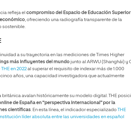
cia refleja el
compromiso del Espacio de Educación Superior
 y económico
, ofreciendo una radiografía transparente de la
o sostenible.
E
inuidad a su trayectoria en las mediciones de Times Higher
kings más influyentes del mundo
junto al ARWU (Shanghái) y 
e THE en 2022
al superar el requisito de indexar más de 1.000
en cinco años, una capacidad investigadora que actualmente
ma británica avalan históricamente su modelo digital. THE posi
nline de España en “perspectiva internacional” por la
es científicas
. En esta línea, el indicador especializado
THE
nstitución líder absoluta entre las universidades en español