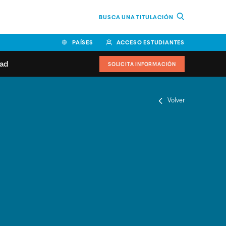
BUSCA UNA TITULACIÓN
PAÍSES
ACCESO ESTUDIANTES
dad
SOLICITA INFORMACIÓN
BOLIVIA
CANADÁ
COLOMBIA
COSTA RICA
Volver
EL SALVADOR
ESPAÑA
 de estudiantes
Actualidad
IDOS
HONDURAS
GUATEMALA
oeduca
NICARAGUA
PANAMÁ
a Europea
PERÚ
REPÚBLICA DOMINICANA
VENEZUELA