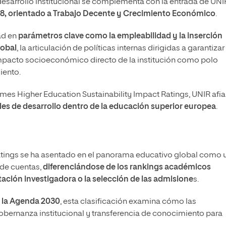
desarrollo institucional se complementa con la entrada de UNI
8, orientado a Trabajo Decente y Crecimiento Económico
.
dad en
parámetros clave como la empleabilidad y la inserción
lobal
, la articulación de políticas internas dirigidas a garantizar 
 impacto socioeconómico directo de la institución como polo
iento.
imes Higher Education Sustainability Impact Ratings, UNIR afi
es de desarrollo dentro de la educación superior europea
.
Ratings se ha asentado en el panorama educativo global como 
 de cuentas,
diferenciándose de los rankings académicos
ación investigadora o la selección de las admisione
s.
 la Agenda 2030
, esta clasificación examina cómo las
obernanza institucional y transferencia de conocimiento para