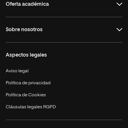
Oferta académica
Maestrías
Sobre nosotros
Carreras
Maestrías Mexicanas
Misión y Valores
Aspectos legales
Nuestro Equipo
Trabaja en UNIR
Aviso legal
Actualidad
Política de privacidad
Contáctanos
Política de Cookies
Cláusulas legales RGPD