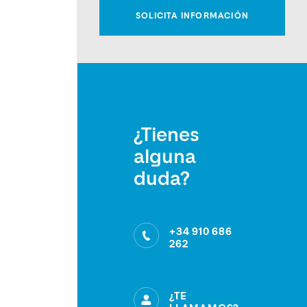
¿Tienes
alguna
duda?
+34 910 686
262
¿TE