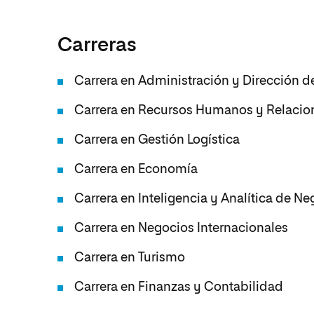
Artes
Ciencias Sociales
Artes
Humanidades
Carreras
Ciencias de la Salud
Música
Música
Ciencias Sociales
Música
Carrera en Administración y Dirección 
Ciencias de la Salud
Administración de la Salud
Carrera en Recursos Humanos y Relacio
Diseño
Carrera en Gestión Logística
Carrera en Economía
Carrera en Inteligencia y Analítica de Ne
Carrera en Negocios Internacionales
Carrera en Turismo
Carrera en Finanzas y Contabilidad