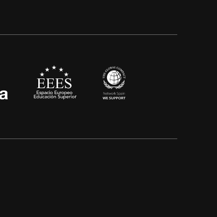
EEES
universia
pañolas CRUE