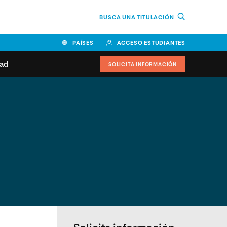
BUSCA UNA TITULACIÓN
PAÍSES
ACCESO ESTUDIANTES
dad
SOLICITA INFORMACIÓN
BOLIVIA
CANADÁ
COLOMBIA
COSTA RICA
EL SALVADOR
ESPAÑA
 de estudiantes
Actualidad
IDOS
HONDURAS
GUATEMALA
oeduca
NICARAGUA
PANAMÁ
a Europea
PERÚ
REPÚBLICA DOMINICANA
VENEZUELA