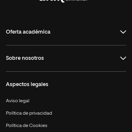
Universidad
Internacional
de
La
Rioja
Oferta académica
Maestrías
Sobre nosotros
Carreras
Maestrías Mexicanas
Misión y Valores
Aspectos legales
Nuestro Equipo
Trabaja en UNIR
Aviso legal
Actualidad
Política de privacidad
Contáctanos
Política de Cookies