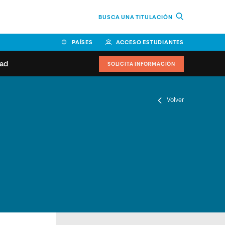
BUSCA UNA TITULACIÓN
PAÍSES
ACCESO ESTUDIANTES
dad
SOLICITA INFORMACIÓN
BOLIVIA
CANADÁ
COLOMBIA
COSTA RICA
Volver
EL SALVADOR
ESPAÑA
 de estudiantes
Actualidad
IDOS
HONDURAS
GUATEMALA
oeduca
NICARAGUA
PANAMÁ
a Europea
PERÚ
REPÚBLICA DOMINICANA
VENEZUELA