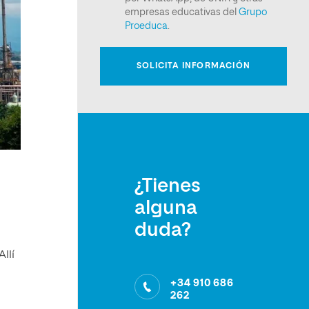
¿Tienes
alguna
duda?
llí
+34 910 686
262