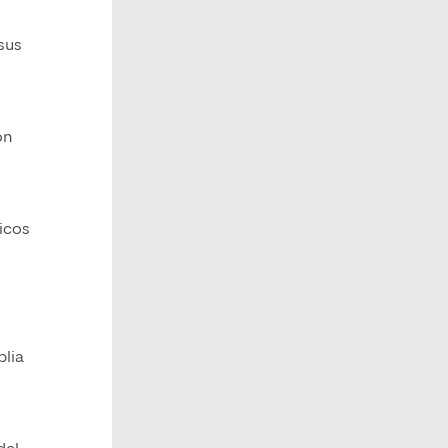
 sus
ón
ticos
plia