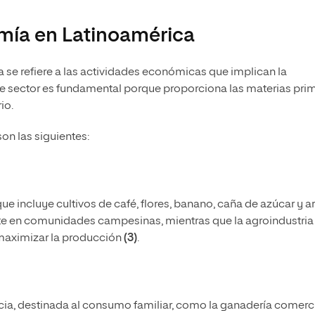
omía en Latinoamérica
 se refiere a las actividades económicas que implican la
ste sector es fundamental porque proporciona las materias pri
io.
on las siguientes:
e incluye cultivos de café, flores, banano, caña de azúcar y ar
ente en comunidades campesinas, mientras que la agroindustria
 maximizar la producción
(3)
.
cia, destinada al consumo familiar, como la ganadería comerci