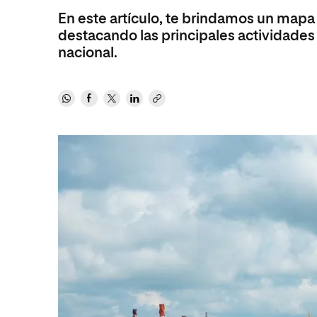
Artes
En este artículo, te brindamos un mapa
Ciencias Sociales
Artes
destacando las principales actividades p
Humanidades
Ciencias de la Salud
Música
nacional.
Música
Ciencias Sociales
Música
Ciencias de la Salud
Administración de la Salud
Diseño