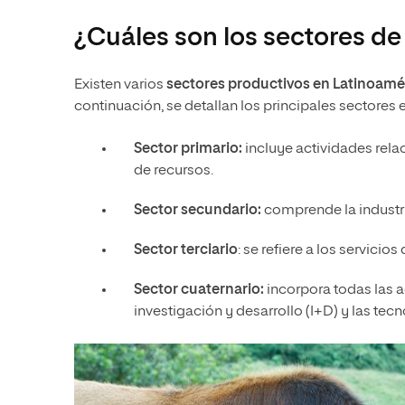
¿Cuáles son los sectores d
Existen varios
sectores productivos en Latinoamé
continuación, se detallan los principales sectores
Sector primario:
incluye actividades relac
de recursos.
Sector secundario:
comprende la industri
Sector terciario
: se refiere a los servici
Sector cuaternario:
incorpora todas las 
investigación y desarrollo (I+D) y las te