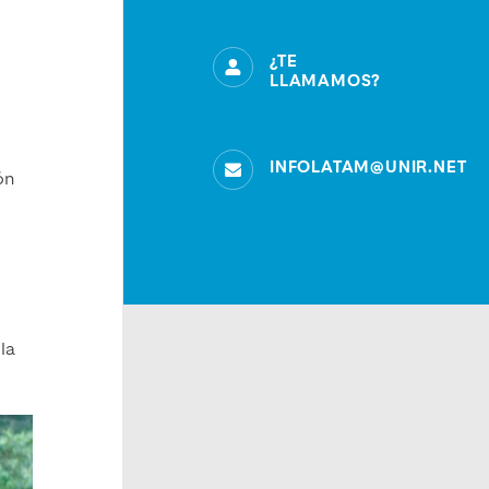
¿TE
LLAMAMOS?
INFOLATAM@UNIR.NET
ón
la