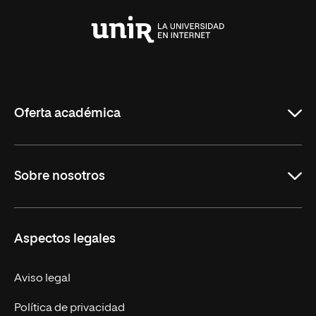
Universidad
Internacional
de
La
Rioja
Oferta académica
Maestrías
Sobre nosotros
Carreras
Maestrías Mexicanas
Misión y Valores
Aspectos legales
Nuestro Equipo
Trabaja en UNIR
Aviso legal
Actualidad
Política de privacidad