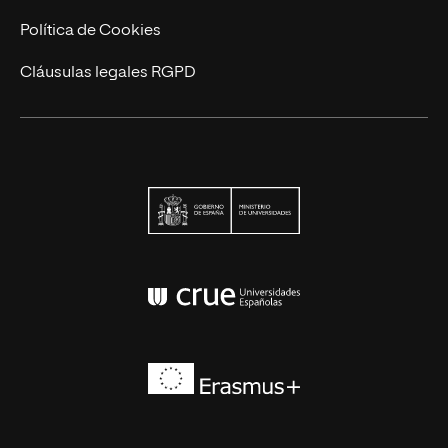
Contáctanos
Política de Cookies
Cláusulas legales RGPD
Ministerio de Univers
Conferencia de Rector
Erasmus+