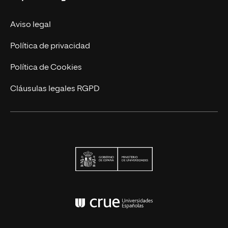
Nuestro Equipo
Trabaja en UNIR
Aviso legal
Actualidad
Política de privacidad
Contáctanos
Política de Cookies
Cláusulas legales RGPD
Ministerio de Univers
Conferencia de Rector