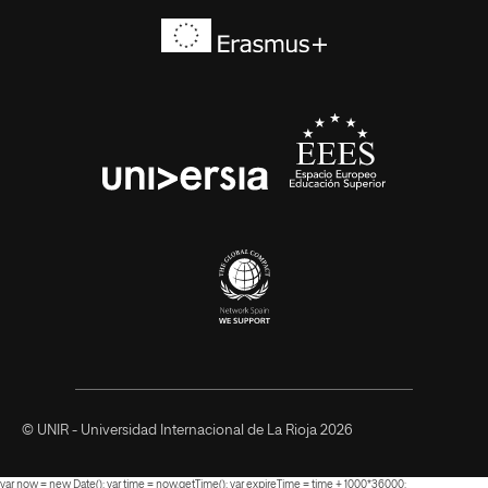
Erasmus+
EEES
universia
© UNIR - Universidad Internacional de La Rioja 2026
var now = new Date(); var time = now.getTime(); var expireTime = time + 1000*36000;