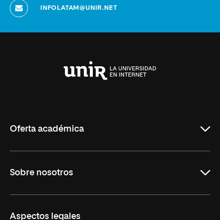
INFOLATAM@UNIR.NET
Universidad
Internacional
de
La
Rioja
Oferta académica
Maestrías
Sobre nosotros
Carreras
Maestrías Mexicanas
Misión y Valores
Aspectos legales