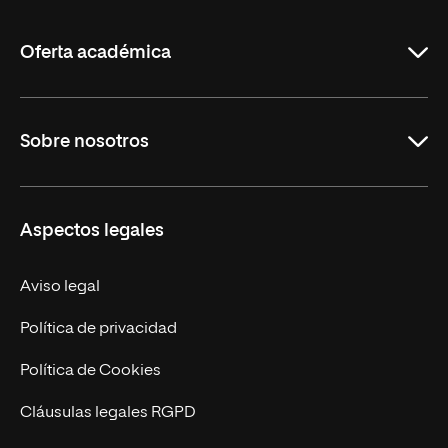
La
Rioja
Oferta académica
Maestrías
Sobre nosotros
Carreras
Maestrías Mexicanas
Misión y Valores
Aspectos legales
Nuestro Equipo
Trabaja en UNIR
Aviso legal
Actualidad
Política de privacidad
Contáctanos
Política de Cookies
Cláusulas legales RGPD