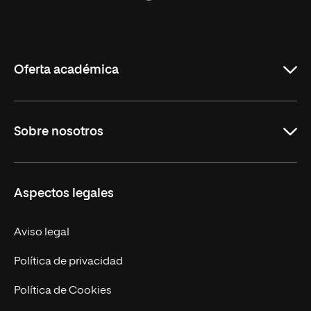
Universidad
Internacional
de
La
Rioja
Oferta académica
Maestrías
Sobre nosotros
Carreras
Maestrías Mexicanas
Misión y Valores
Aspectos legales
Nuestro Equipo
Trabaja en UNIR
Aviso legal
Actualidad
Política de privacidad
Contáctanos
Política de Cookies